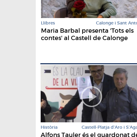
Llibres
Calonge i Sant Ant
Maria Barbal presenta 'Tots els
contes' al Castell de Calonge
Història
Castell-Platja d'Aro i S'Ag
Alfons Tauler és el guardonat d