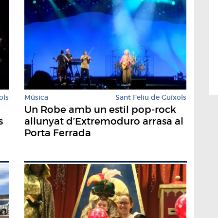
ols
Música
Sant Feliu de Guíxols
Un Robe amb un estil pop-rock
s
allunyat d’Extremoduro arrasa al
Porta Ferrada