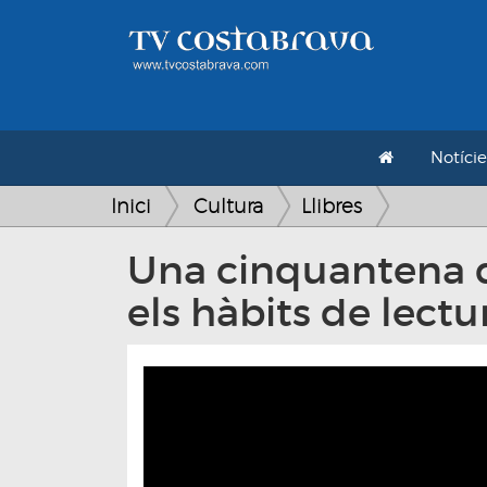
Notície
Inici
Cultura
Llibres
Una cinquantena d
els hàbits de lectu