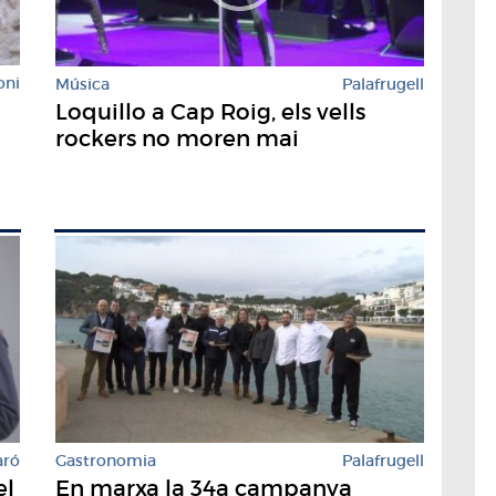
oni
Música
Palafrugell
Loquillo a Cap Roig, els vells
rockers no moren mai
Gastronomia
Palafrugell
aró
En marxa la 34a campanya
el