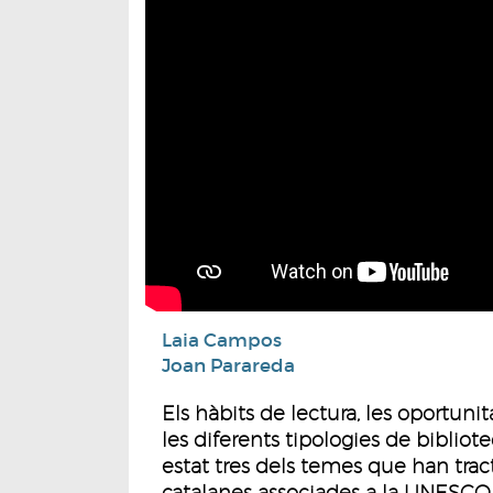
Laia Campos
Joan Parareda
Els hàbits de lectura, les oportuni
les diferents tipologies de biblio
estat tres dels temes que han tract
catalanes associades a la UNESCO.