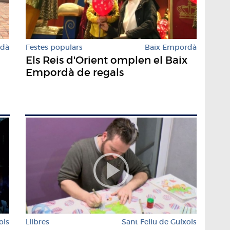
rdà
Festes populars
Baix Empordà
Els Reis d'Orient omplen el Baix
Empordà de regals
ols
Llibres
Sant Feliu de Guíxols