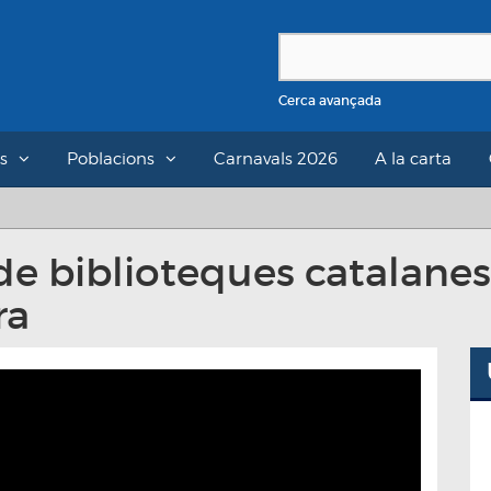
Cerca avançada
s
Poblacions
Carnavals 2026
A la carta
e biblioteques catalanes
ra