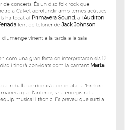
 de concerts. És un disc folk rock que
tre a Calvet aprofundir amb temes acústics
Primavera Sound
Auditori
ls ha tocat al
, a l'
Ferrada
Jack Johnson
fent de teloner de
.
fi diumenge vinent a la tarda a la sala
ten com una gran festa on interpretaran els 12
Marta
 disc i tindrà convidats com la cantant
ou treball que donarà continuïtat a 'Firebird'.
 manera que l'anterior, s'ha enregistrat a
quip musical i tècnic. Es preveu que surti a