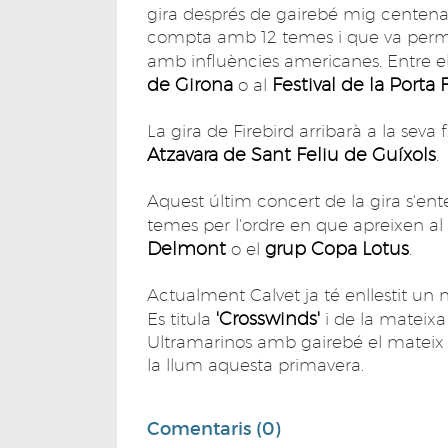
gira després de gairebé mig centenar
compta amb 12 temes i que va perme
amb influències americanes. Entre el
de Girona
Festival de la Porta 
o al
La gira de Firebird arribarà a la seva 
Atzavara de Sant Feliu de Guíxols
.
Aquest últim concert de la gira s'en
temes per l'ordre en que apreixen al
Delmont
grup Copa Lotus
o el
.
Actualment Calvet ja té enllestit un n
'Crosswinds'
Es titula
i de la mateixa
Ultramarinos amb gairebé el mateix e
la llum aquesta primavera.
Comentaris (0)