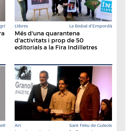
grí
Llibres
La Bisbal d'Empordà
ra
Més d'una quarantena
b
d'activitats i prop de 50
editorials a la Fira Indilletres
ell
Art
Sant Feliu de Guíxols