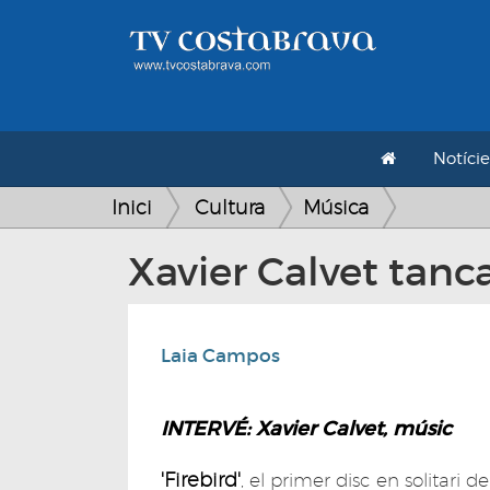
Notície
Inici
Cultura
Música
Xavier Calvet tanca
Laia Campos
INTERVÉ: Xavier Calvet, músic
'Firebird'
, el primer disc en solitari d