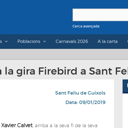
Cerca avançada
s
Poblacions
Carnavals 2026
A la carta
 la gira Firebird a Sant Fe
Sant Feliu de Guíxols
Data: 09/01/2019
Xavier Calvet
e
, arriba a la seva fi de la seva