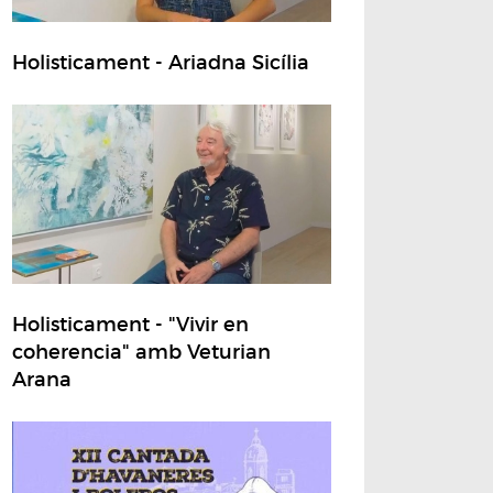
Holisticament - Ariadna Sicília
Holisticament - "Vivir en
coherencia" amb Veturian
Arana