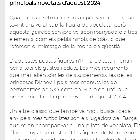
principals novetats d'aquest 2024.
Quan arriba Setmana Santa i pensem en la mona,
sovint ens ve al cap la figura de xocolata, però
aquesta gairebé sempre ve acompanyada d'altres
elements, com els petits ninots de plàstic que
reforcen el missatge de la mona en qüestió.
D'aquestes petites figures n'hi ha de tota mena i
per a tots els gustos i edats. Les més recurrents i
que mai fallen són les dels superherois, les de les
princeses Disney, i pels més menuts les de
personatges de SX3 com en Mic o en Titó, que
precisament és la gran novetat d'aquest 2024.
Un altre clàssic que també va molt buscat cada
any pels més futbolistes són els jugadors del Barça,
que solen acompanyar a una pilota de xocolata. El
últims anys han destacat les figures de Marc-André
ter Stegen, Robert Lewandowski i Frenkie de Jong.