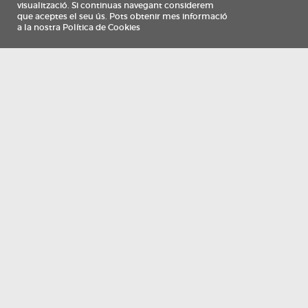
Información
Qui som
TV Costa Brava participa del programa de contractació de persones de 30 a
i més, impulsat i subvencionat pel Servei Públic d'Ocupació de Catalunya i
finançat al 100% pel Fons Social Europeu com a part de la resposta de la Un
Europea a la pàndemia de COVID-19