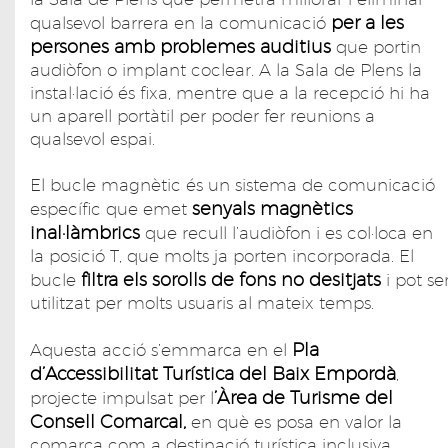
per a les
qualsevol barrera en la comunicació
persones amb problemes auditius
que portin
audiòfon o implant coclear. A la Sala de Plens la
instal·lació és fixa, mentre que a la recepció hi ha
un aparell portàtil per poder fer reunions a
qualsevol espai.
El bucle magnètic és un sistema de comunicació
senyals magnètics
específic que emet
inal·làmbrics
que recull l’audiòfon i es col·loca en
la posició T, que molts ja porten incorporada. El
filtra els sorolls de fons no desitjats
bucle
i pot se
utilitzat per molts usuaris al mateix temps.
Pla
Aquesta acció s’emmarca en el
d’Accessibilitat Turística del Baix Empordà
,
’Àrea de Turisme del
projecte impulsat per l
Consell Comarcal,
en què es posa en valor la
comarca com a destinació turística inclusiva.