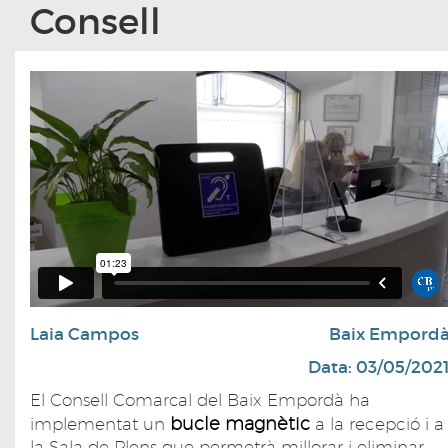
Consell
Laia Campos
Baix Empord
Data: 03/05/202
El Consell Comarcal del Baix Empordà ha
bucle magnètic
implementat un
a la recepció i a
la Sala de Plens que permetrà millorar i eliminar