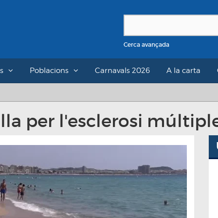
Cerca avançada
s
Poblacions
Carnavals 2026
A la carta
la per l'esclerosi múltipl