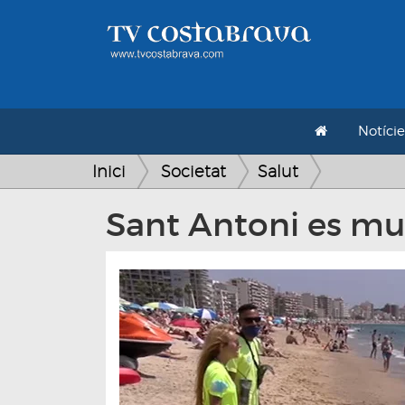
Notície
Inici
Societat
Salut
Sant Antoni es mul