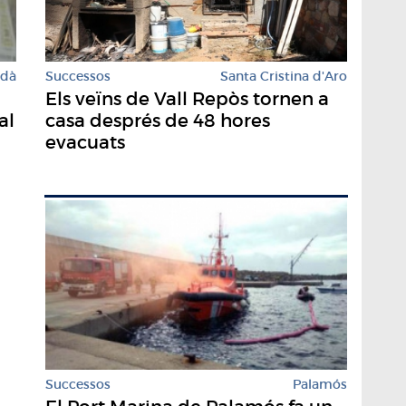
Successos
Santa Cristina d'Aro
rdà
​Els veïns de Vall Repòs tornen a
casa després de 48 hores
al
evacuats
Successos
Palamós