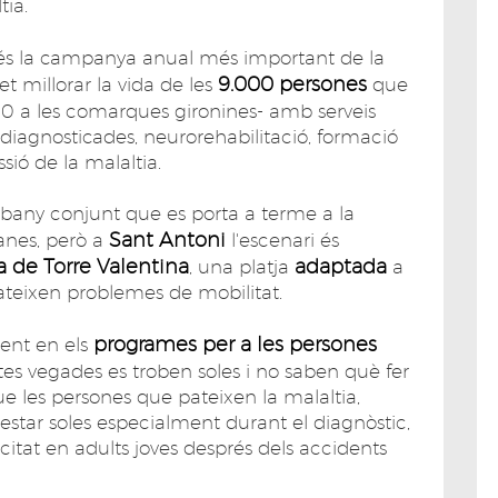
tia.
s la campanya anual més important de la
9.000 persones
t millorar la vida de les
que
0 a les comarques gironines- amb serveis
diagnosticades, neurorehabilitació, formació
ssió de la malaltia.
 bany conjunt que es porta a terme a la
Sant Antoni
anes, però a
l'escenari és
ja de Torre Valentina
adaptada
, una platja
a
pateixen problemes de mobilitat.
programes per a les persones
ent en els
tes vegades es troben soles i no saben què fer
ue les persones que pateixen la malaltia,
tar soles especialment durant el diagnòstic,
itat en adults joves després dels accidents