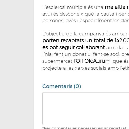
malaltia 
L'esclerosi múltiple és una
avui es desconeix què la causa i per
persones joves i especialment les don
L'objectiu de la campanya és arriba
porten recaptats un total de 142.
es pot seguir col·laborant
amb la cau
línia, fent un donatiu, fent-se soci, c
Oli OleAurum
supermercat l'
, que és
projecte a les xarxes socials amb l'e
Comentaris (0)
*Per comentar es necessari estar registrat.