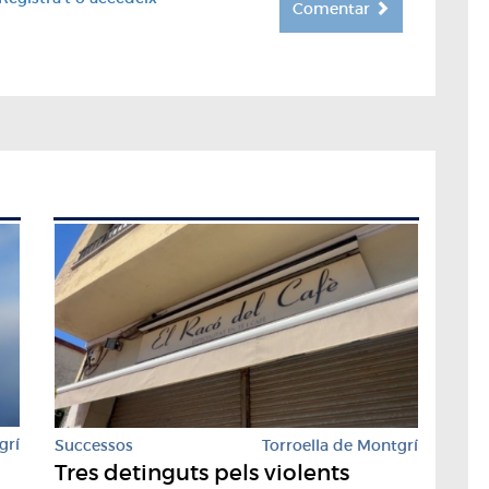
Comentar
grí
Successos
Torroella de Montgrí
Tres detinguts pels violents