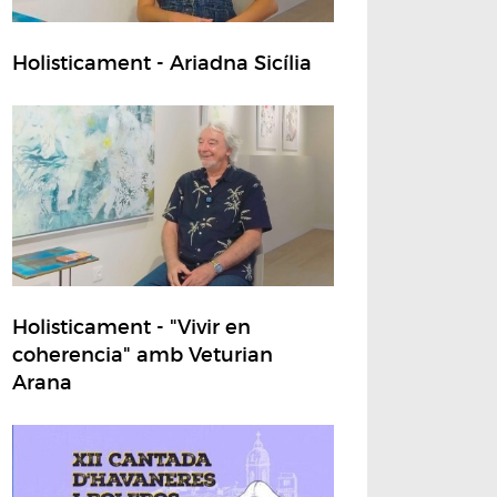
Holisticament - Ariadna Sicília
Holisticament - "Vivir en
coherencia" amb Veturian
Arana