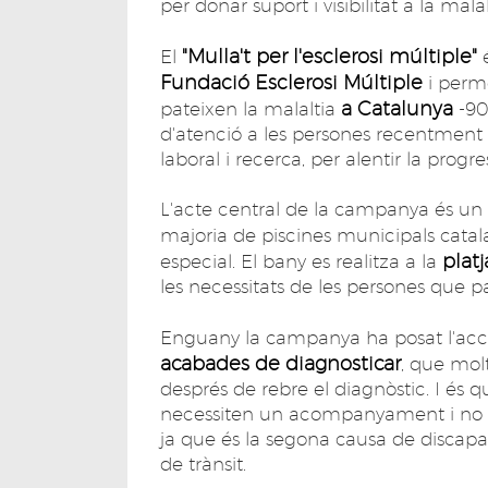
per donar suport i visibilitat a la malal
"Mulla't per l'esclerosi múltiple"
El
é
Fundació Esclerosi Múltiple
i perme
a Catalunya
pateixen la malaltia
-90
d'atenció a les persones recentment 
laboral i recerca, per alentir la progre
L'acte central de la campanya és un
majoria de piscines municipals catal
plat
especial. El bany es realitza a la
les necessitats de les persones que 
Enguany la campanya ha posat l'acc
acabades de diagnosticar
, que mol
després de rebre el diagnòstic. I és q
necessiten un acompanyament i no es
ja que és la segona causa de discapac
de trànsit.