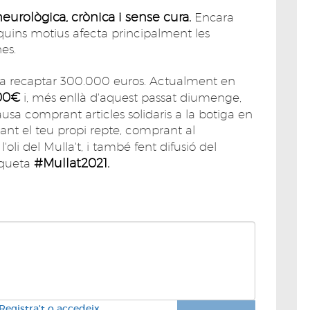
neurològica, crònica i sense cura.
Encara
 quins motius afecta principalment les
es.
r a recaptar 300.000 euros. Actualment en
000€
i, més enllà d'aquest passat diumenge,
sa comprant articles solidaris a la botiga en
reant el teu propi repte, comprant al
 l'oli del Mulla't, i també fent difusió del
#Mullat2021.
tiqueta
Registra't o accedeix