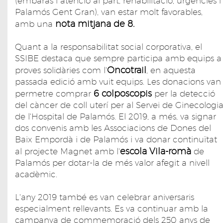
(embaràs i atenció al part, rehabilitació, urgències i
Palamós Gent Gran), van estar molt favorables,
nota mitjana de 8.
amb una
Quant a la responsabilitat social corporativa, el
SSIBE destaca que sempre participa amb equips a
Oncotrail
proves solidàries com l'
, en aquesta
passada edició amb vuit equips. Les donacions van
6 colposcopis
permetre comprar
per la detecció
del càncer de coll uterí per al Servei de Ginecologi
de l'Hospital de Palamós. El 2019, a més, va signar
dos convenis amb les Associacions de Dones del
Baix Empordà i de Palamós i va donar continuïtat
escola Vila-romà
al projecte Magnet amb l'
de
Palamós per dotar-la de més valor afegit a nivell
acadèmic.
L'any 2019 també es van celebrar aniversaris
especialment rellevants. Es va continuar amb la
campanya de commemoració dels 250 anys de