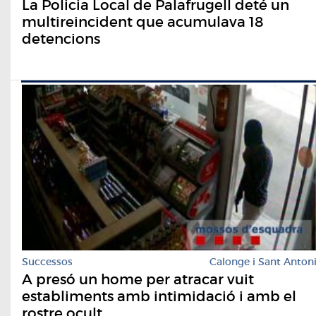
La Policia Local de Palafrugell deté un
multireincident que acumulava 18
detencions
Successos
Calonge i Sant Anton
A presó un home per atracar vuit
establiments amb intimidació i amb el
rostre ocult