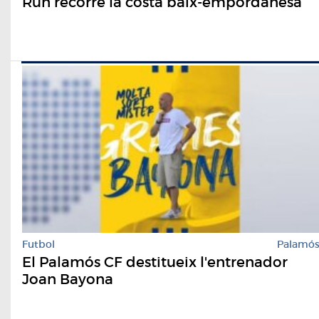
Run recorre la costa baix-empordanesa
Futbol
Palamó
El Palamós CF destitueix l'entrenador
Joan Bayona