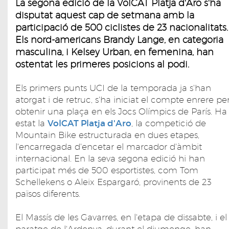
La segona edició de la VolCAT Platja d'Aro s'ha
disputat aquest cap de setmana amb la
participació de 500 ciclistes de 23 nacionalitats.
Els nord-americans Brandy Lange, en categoria
masculina, i Kelsey Urban, en femenina, han
ostentat les primeres posicions al podi.
Els primers punts UCI de la temporada ja s'han
atorgat i de retruc, s'ha iniciat el compte enrere pe
obtenir una plaça en els Jocs Olímpics de París. Ha
estat la
VolCAT Platja d'Aro
, la competició de
Mountain Bike estructurada en dues etapes,
l'encarregada d'encetar el marcador d'àmbit
internacional. En la seva segona edició hi han
participat més de 500 esportistes, com Tom
Schellekens o Aleix Espargaró, provinents de 23
països diferents.
El Massís de les Gavarres, en l'etapa de dissabte, i el
paratge de l'Ardenya, durant el diumenge, han