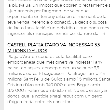
la plusvàlua, un impost que cobren directament el
ajuntaments per l'augment de valor que
experimenta un terreny urbà en el moment de la
seva venda, herència o donació. La decisió suposa
de facto l'anul·lació d'un dels tributs que dona més
ingressos als municipis, només per darrere de l'IBI.
CASTELL-PLATJA D'ARO VA INGRESSAR 3,3
MILIONS D'EUROS
Platja d'Aro, en concret, és la localitat baix-
empordanesa que més diners va ingressar l'any
passat en aquest concepte per un valor de 3,3
milions d'euros. El segueixen, Palafrugell amb 2,3
milions, Sant Feliu de Guíxols amb 1,5 milions, Sant
Cristina d'Aro amb 940.000 euros, Begur amb
872.000 i Palamós amb 835 mil. No és d'estranyar
doncs, que la notícia s'hagi rebut com un gerro
d'aigua freda entre els consistoris.