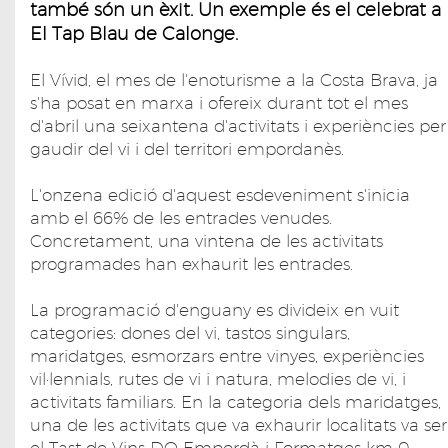
també són un èxit. Un exemple és el celebrat a
El Tap Blau de Calonge.
El Vívid, el mes de l'enoturisme a la Costa Brava, ja
s'ha posat en marxa i ofereix durant tot el mes
d'abril una seixantena d'activitats i experiències per
gaudir del vi i del territori empordanès.
L'onzena edició d'aquest esdeveniment s'inicia
amb el 66% de les entrades venudes.
Concretament, una vintena de les activitats
programades han exhaurit les entrades.
La programació d'enguany es divideix en vuit
categories: dones del vi, tastos singulars,
maridatges, esmorzars entre vinyes, experiències
vil·lennials, rutes de vi i natura, melodies de vi, i
activitats familiars. En la categoria dels maridatges,
una de les activitats que va exhaurir localitats va ser
el Tast de Vins DO Empordà i Formatges km 0