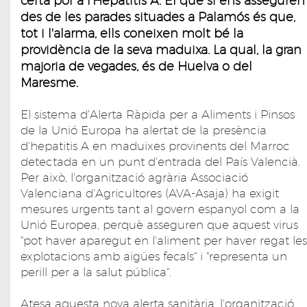
certa por a l'Hepatitis A. El que si ens asseguren
des de les parades situades a Palamós és que,
tot i l'alarma, ells coneixen molt bé la
providència de la seva maduixa. La qual, la gran
majoria de vegades, és de Huelva o del
Maresme.
El sistema d'Alerta Ràpida per a Aliments i Pinsos
de la Unió Europa ha alertat de la presència
d'hepatitis A en maduixes provinents del Marroc
detectada en un punt d'entrada del País Valencià.
Per això, l'organització agrària Associació
Valenciana d'Agricultores (AVA-Asaja) ha exigit
mesures urgents tant al govern espanyol com a la
Unió Europea, perquè asseguren que aquest virus
"pot haver aparegut en l'aliment per haver regat les
explotacions amb aigües fecals" i "representa un
perill per a la salut pública".
Atesa aquesta nova alerta sanitària, l'organització