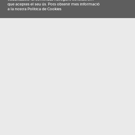
Información
Qui som
TV Costa Brava participa del programa de contractació de persones de 30 a
i més, impulsat i subvencionat pel Servei Públic d'Ocupació de Catalunya i
finançat al 100% pel Fons Social Europeu com a part de la resposta de la Un
Europea a la pàndemia de COVID-19