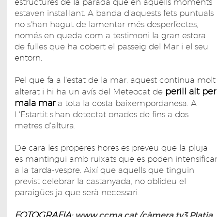
estructures de la parada que en aquells moments
estaven instal·lant. A banda d'aquests fets puntuals
no s'han hagut de lamentar més desperfectes,
només en queda com a testimoni la gran estora
de fulles que ha cobert el passeig del Mar i el seu
entorn.
Pel que fa a l'estat de la mar, aquest continua molt
perill alt per
alterat i hi ha un avís del Meteocat de
mala mar
a tota la costa baixempordanesa. A
L'Estartit s'han detectat onades de fins a dos
metres d'altura.
De cara les properes hores es preveu que la pluja
es mantingui amb ruixats que es poden intensifica
a la tarda-vespre. Així que aquells que tinguin
previst celebrar la castanyada, no oblideu el
paraigües ja que serà necessari.
FOTOGRAFIA:
www.ccma.cat /càmera tv3 Platja