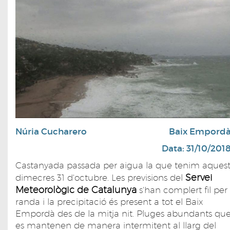
Núria Cucharero
Baix Empord
Data: 31/10/201
Castanyada passada per aigua la que tenim aques
Servei
dimecres 31 d'octubre. Les previsions del
Meteorològic de Catalunya
s'han complert fil per
randa i la precipitació és present a tot el Baix
Empordà des de la mitja nit. Pluges abundants qu
es mantenen de manera intermitent al llarg del