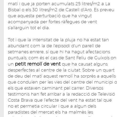
matí i que ja porten acumulats 25 litres/m2 a La
Bisbal o els 30 litres/m2 de Castell d'Aro. Es preveu
que aquesta perturbació que ha vingut
acompanyada per fortes ràfegues de vent
s'allarguin tot el dia.
Tot i que la intensitat de la pluja no ha estat tan
abundant com la de l'episodi d'un parell de
setmanes enrere, sí que hi ha hagut afectacions
puntuals, com és el cas de Sant Feliu de Guíxols on
petit remolí de vent
un
que ha causat alguns
desperfectes al centre de la ciutat. Sobre un quart
de deu del matí aquest remolí ha sorprès a aquells
que conduïen per les vies del centre del municipi o
els que estaven caminant pel carrer. Diversos
testimonis han fet arribar a la redacció de Televisió
Costa Brava que l'efecte del vent ha estat tal que
no et permetia circular i que a algun dels
paradistes del mercat els ha malmès les