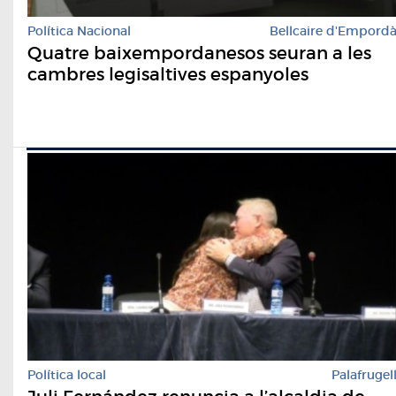
Política Nacional
Bellcaire d'Empord
Quatre baixempordanesos seuran a les
cambres legisaltives espanyoles
Política local
Palafrugel