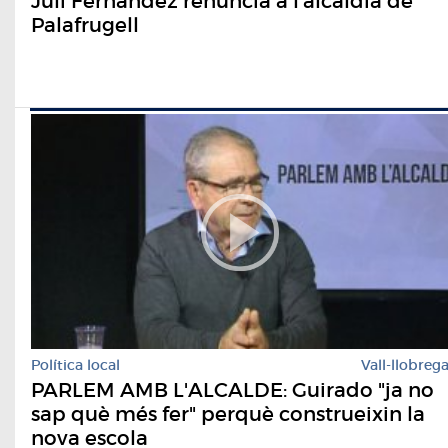
Juli Fernández renuncia a l’alcaldia de
Palafrugell
Política local
Vall-llobreg
PARLEM AMB L'ALCALDE: Guirado "ja no
sap què més fer" perquè construeixin la
nova escola