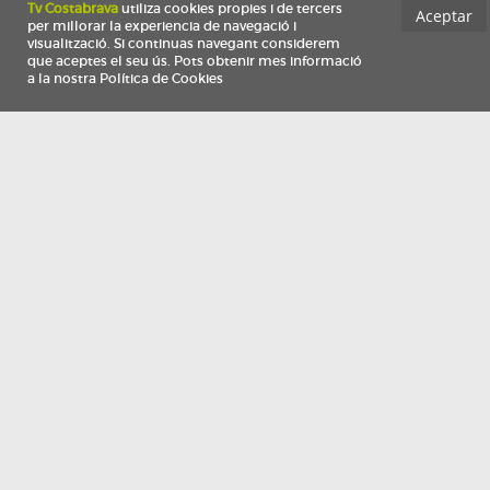
Información
Qui som
TV Costa Brava participa del programa de contractació de persones de 30 a
i més, impulsat i subvencionat pel Servei Públic d'Ocupació de Catalunya i
finançat al 100% pel Fons Social Europeu com a part de la resposta de la Un
Europea a la pàndemia de COVID-19