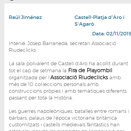
Raül Jiménez
Castell-Platja d'Aro i
S'Agaró
Data: 02/11/201
Intervé: Josep Barraneda, secretari Associació
Riudeclicks
La sala polivalent de Castell d'Aro ha acollit durant
Fira de Playombil
tot el cap de setmana la
Associació Riudeclicks
organitzada per l'
amb
més de 10 col·leccions personals amb
construccions pròpies i amb temàtiques diferents
passant per tota la Història.
Les guerres napoleòniques, batalles entre romans i
bàrbars, palaus de l'època victoriana britànica
customitzats i castells medievals fantàstics han