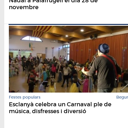
Nadal a Palafrugell el dia 28 de
novembre
Festes populars
Begu
Esclanyà celebra un Carnaval ple de
música, disfresses i diversió