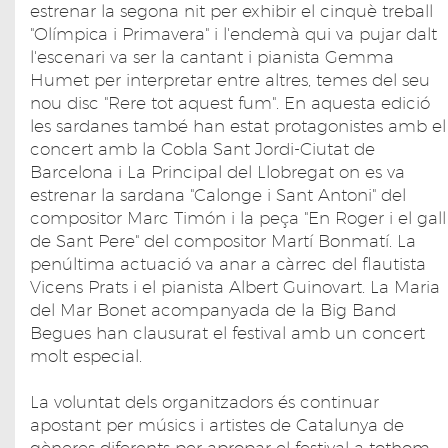
estrenar la segona nit per exhibir el cinquè treball
"Olímpica i Primavera" i l'endemà qui va pujar dalt
l'escenari va ser la cantant i pianista Gemma
Humet per interpretar entre altres, temes del seu
nou disc "Rere tot aquest fum". En aquesta edició
les sardanes també han estat protagonistes amb el
concert amb la Cobla Sant Jordi-Ciutat de
Barcelona i La Principal del Llobregat on es va
estrenar la sardana "Calonge i Sant Antoni" del
compositor Marc Timón i la peça "En Roger i el gall
de Sant Pere" del compositor Martí Bonmatí. La
penúltima actuació va anar a càrrec del flautista
Vicens Prats i el pianista Albert Guinovart. La Maria
del Mar Bonet acompanyada de la Big Band
Begues han clausurat el festival amb un concert
molt especial.
La voluntat dels organitzadors és continuar
apostant per músics i artistes de Catalunya de
gèneres diferents per apropar el festival a tothom.