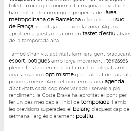
l’oferta d’oci i gastronomia. La majoria de visitants
àrea
han arribat de comarques properes, de l’
metropolitana de Barcelona
sud
o fins i tot del
de França
, i molts ja coneixen la zona. Alguns
tastet d’estiu
aprofiten aquests dies com un
aban
de la temporada alta.
També s’han vist activitats familiars, gent practicant
esport
botigues
terrasses
,
amb força moviment i
plenes fins ben entrada la tarda. I tot plegat, amb
optimisme
una sensació d’
generalitzat de cara als
agenda
pròxims mesos. Amb el bon temps, una
d’activitats cada cop més variada i serveis a ple
rendiment, la Costa Brava ha aprofitat el pont per
temporada
fer un pas més cap a l’inici de
. I amb
balanç
les previsions superades, el
d’aquest cap de
positiu
setmana llarg és clarament
.