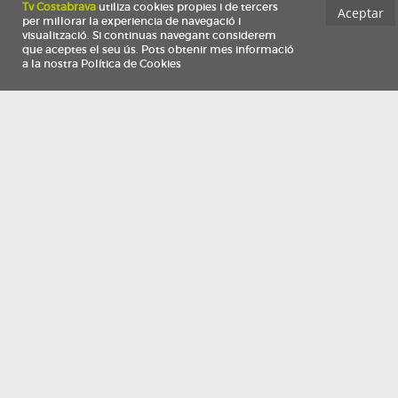
Información
Qui som
TV Costa Brava participa del programa de contractació de persones de 30 a
i més, impulsat i subvencionat pel Servei Públic d'Ocupació de Catalunya i
finançat al 100% pel Fons Social Europeu com a part de la resposta de la Un
Europea a la pàndemia de COVID-19