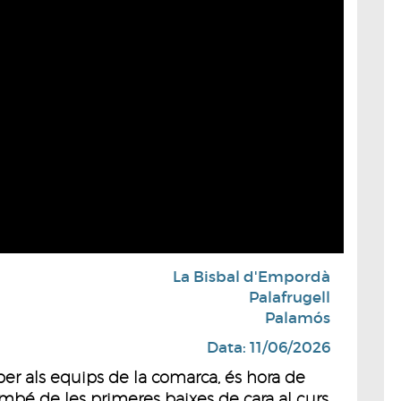
La Bisbal d'Empordà
Palafrugell
Palamós
Data: 11/06/2026
r als equips de la comarca, és hora de
també de les primeres baixes de cara al curs