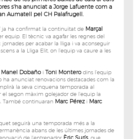
hores s'ha anunciat a Jorge Lafuente com a
an Aumatell pel CH Palafrugell.
Marçal
ja ha confirmat la continuïtat de
equip. El tècnic va agafar les regnes del
jornades per acabar la lliga i va aconseguir
ascens a la Lliga Elit, on l’equip va caure a les
Manel Dobaño
Toni Montero
r
i
dins l’equip
 club ha anunciat renovacions destacades com la
mplirà la seva cinquena temporada al
r el segon màxim golejador de l’equip la
Marc Pérez
Marc
. També continuaran
i
àsquet seguirà una temporada més a la
ermanència abans de les últimes jornades de
Èric Surís
renovació de l’entrenador
, que