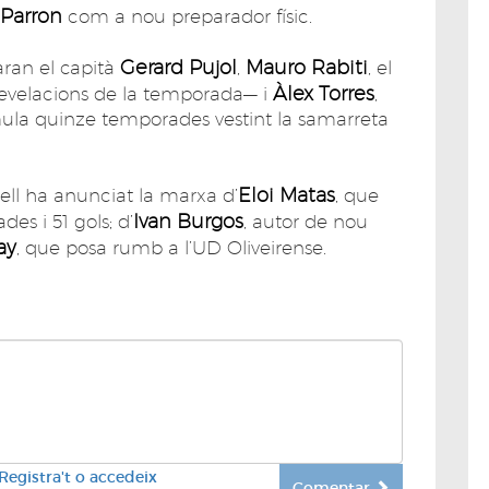
Parron
com a nou preparador físic.
Gerard Pujol
Mauro Rabiti
aran el capità
,
, el
Àlex Torres
evelacions de la temporada— i
,
mula quinze temporades vestint la samarreta
Eloi Matas
gell ha anunciat la marxa d’
, que
Ivan Burgos
es i 51 gols; d’
, autor de nou
ay
, que posa rumb a l’UD Oliveirense.
Registra't o accedeix
Comentar