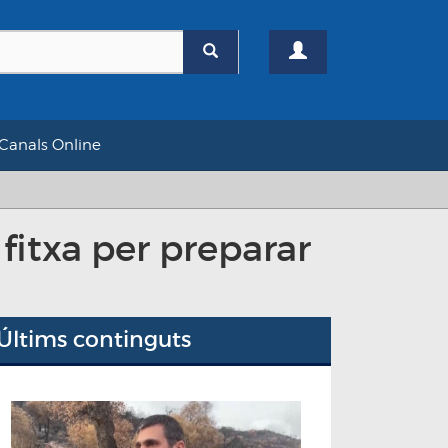
Canals Online
itxa per preparar
Últims continguts