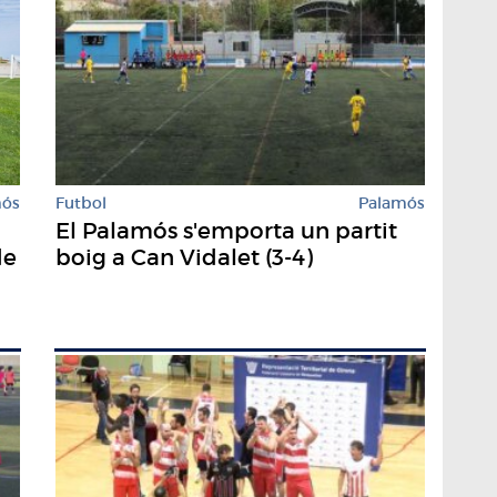
mós
Futbol
Palamós
El Palamós s'emporta un partit
de
boig a Can Vidalet (3-4)