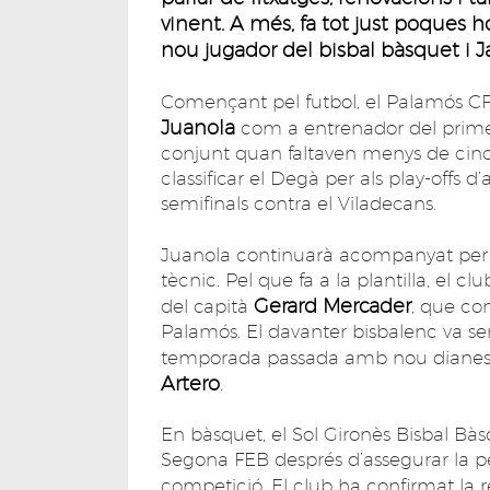
vinent. A més, fa tot just poques 
nou jugador del bisbal bàsquet i J
Començant pel futbol, el Palamós CF 
Juanola
com a entrenador del primer 
conjunt quan faltaven menys de cinc 
classificar el Degà per als play-offs d’
semifinals contra el Viladecans.
Juanola continuarà acompanyat pe
tècnic. Pel que fa a la plantilla, el
Gerard Mercader
del capità
, que co
Palamós. El davanter bisbalenc va se
temporada passada amb nou dianes
Artero
.
En bàsquet, el Sol Gironès Bisbal B
Segona FEB després d’assegurar la p
competició. El club ha confirmat la 