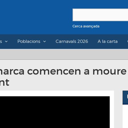
Cerca avançada
s
Poblacions
Carnavals 2026
A la carta
omarca comencen a moure f
nt