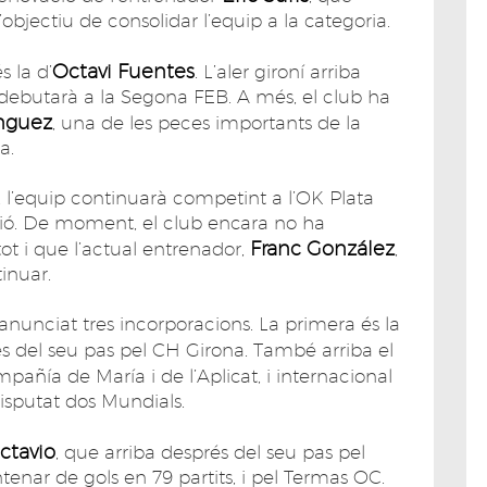
objectiu de consolidar l’equip a la categoria.
Octavi Fuentes
 la d’
. L’aler gironí arriba
debutarà a la Segona FEB. A més, el club ha
nguez
, una de les peces importants de la
a.
, l’equip continuarà competint a l’OK Plata
ició. De moment, el club encara no ha
Franc González
ot i que l’actual entrenador,
,
inuar.
a anunciat tres incorporacions. La primera és la
és del seu pas pel CH Girona. També arriba el
pañía de María i de l’Aplicat, i internacional
isputat dos Mundials.
ctavio
, que arriba després del seu pas pel
enar de gols en 79 partits, i pel Termas OC.