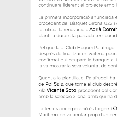
continuarà liderant el projecte amb l’
La primera incorporació anunciada és
procedent del Bàsquet Girona U22 i 
Adrià Domí
fet oficial la renovació d’
plantilla durant la passada temporad
Pel que fa al Club Hoquei Palafrugell
després de finalitzar en vuitena pos
confirmat qui ocuparà la banqueta, t
ja va mostrar la seva voluntat de cont
Quant a la plantilla, el Palafrugell h
Pol Sala
de
, que torna al club despr
Vicente Soto
xilè
, procedent del Com
amb la selecció xilena, amb qui ha d
O
La tercera incorporació és l’argentí
Marítimo, on va anotar prop d’un cent