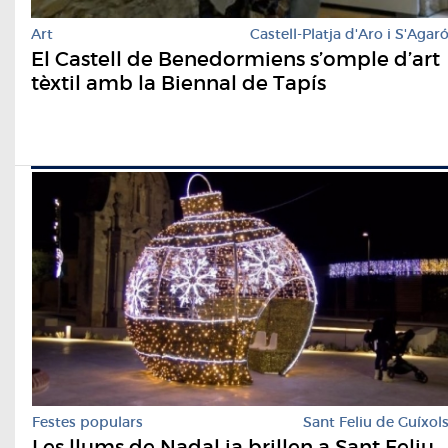
Art
Castell-Platja d'Aro i S'Agar
El Castell de Benedormiens s’omple d’art
tèxtil amb la Biennal de Tapís
Festes populars
Sant Feliu de Guíxol
Les llums de Nadal ja brillen a Sant Feliu