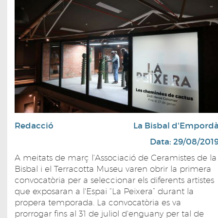
Redacció
La Bisbal d'Empord
Data: 29/08/201
A meitats de març l'Associació de Ceramistes de la
Bisbal i el Terracotta Museu varen obrir la primera
convocatòria per a seleccionar els diferents artistes
que exposaran a l'Espai “La Peixera” durant la
propera temporada. La convocatòria es va
prorrogar fins al 31 de juliol d'enguany per tal de