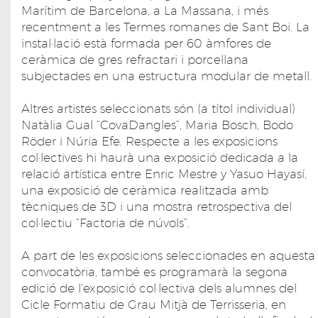
Marítim de Barcelona, a La Massana, i més
recentment a les Termes romanes de Sant Boi. La
instal·lació està formada per 60 àmfores de
ceràmica de gres refractari i porcellana
subjectades en una estructura modular de metall.
Altres artistes seleccionats són (a títol individual)
Natàlia Gual “CovaDangles”, Maria Bosch, Bodo
Röder i Núria Efe. Respecte a les exposicions
col·lectives hi haurà una exposició dedicada a la
relació artística entre Enric Mestre y Yasuo Hayasí,
una exposició de ceràmica realitzada amb
tècniques de 3D i una mostra retrospectiva del
col·lectiu “Factoria de núvols”.
A part de les exposicions seleccionades en aquesta
convocatòria, també es programarà la segona
edició de l'exposició col·lectiva dels alumnes del
Cicle Formatiu de Grau Mitjà de Terrisseria, en