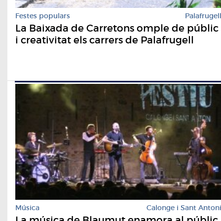
Festes populars
Palafrugel
La Baixada de Carretons omple de públic
i creativitat els carrers de Palafrugell
Música
Calonge i Sant Anton
La música de Blaumut enamora al públic