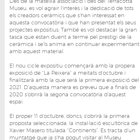
Des de la mateixa associació i des del Terracotta
Museu, es vol agrair l'interès i la dedicació de tots
els creadors ceràmics que s'han interessat en
aquesta convocatòria i que han presentat els seus
projectes expositius. També es vol destacar la gran
tasca que estan duent a terme pel prestigi de la
ceràmica i se'ls anima en continuar experimentant
amb aquest material.
El nou cicle expositiu començarà amb la propera
exposició de “La Peixera” a meitats d’octubre i
finalitzarà amb la que serà la primera exposició del
2021. D’aquesta manera es preveu que a finals de
2020 s'obrirà la segona convocatòria d'aquest
espai.
El proper 11 d’octubre, doncs, s'obrirà la primera
proposta seleccionada: la instal·lació escultòrica de
Xavier Masero titulada “Continents”. Es tracta d’un
muntatge que ja s'ha pogut visitar al Museu