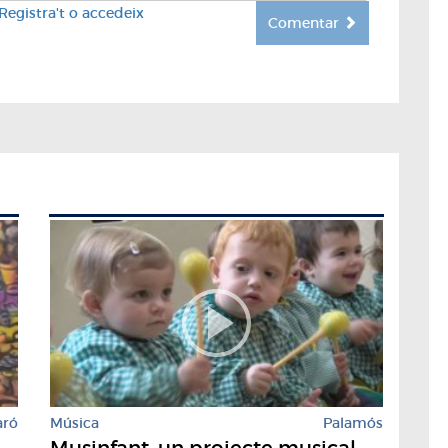
Registra't o accedeix
Comentar
aró
Música
Palamós