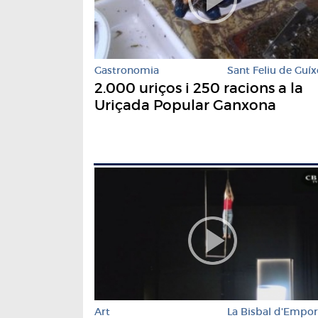
Gastronomia
Sant Feliu de Guíx
2.000 uriços i 250 racions a la
Uriçada Popular Ganxona
Art
La Bisbal d'Empo