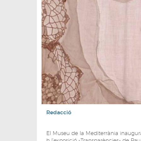
Redacció
El Museu de la Mediterrània inaugura 
h l’exposició «Transparències» de Paul