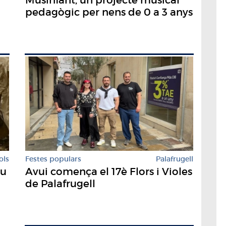
Musinfant, un projecte musical
pedagògic per nens de 0 a 3 anys
Festes populars
Palafrugell
ols
Avui comença el 17è Flors i Violes
eu
de Palafrugell