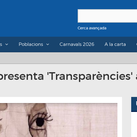
Cerca avançada
s
Poblacions
Carnavals 2026
A la carta
presenta 'Transparències'