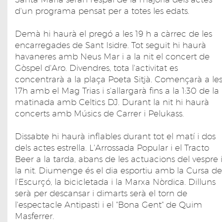
d'un programa pensat per a totes les edats.
Demà hi haurà el pregó a les 19 h a càrrec de les
encarregades de Sant Isidre. Tot seguit hi haurà
havaneres amb Neus Mar i a la nit el concert de
Gòspel d'Aro. Divendres, tota l'activitat es
concentrarà a la plaça Poeta Sitjà. Començarà a le
17h amb el Mag Trias i s'allargarà fins a la 1:30 de la
matinada amb Celtics DJ. Durant la nit hi haurà
concerts amb Músics de Carrer i Pelukass.
Dissabte hi haurà inflables durant tot el matí i dos
dels actes estrella. L'Arrossada Popular i el Tracto
Beer a la tarda, abans de les actuacions del vespre 
la nit. Diumenge és el dia esportiu amb la Cursa de
l'Escurçó, la bicicletada i la Marxa Nòrdica. Dilluns
serà per descansar i dimarts serà el torn de
l'espectacle Antipasti i el "Bona Gent" de Quim
Masferrer.