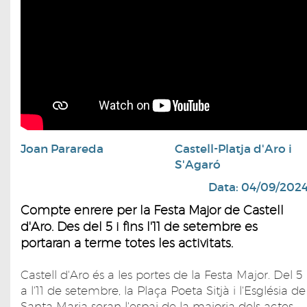
Joan Parareda
Castell-Platja d'Aro i
S'Agaró
Data: 04/09/202
Compte enrere per la Festa Major de Castell
d'Aro. Des del 5 i fins l'11 de setembre es
portaran a terme totes les activitats.
Castell d'Aro és a les portes de la Festa Major. Del 5
a l'11 de setembre, la Plaça Poeta Sitjà i l'Església de
Santa Maria seran l'espai de la majoria dels actes