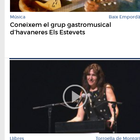
Música
Baix Empord
Coneixem el grup gastromusical
d’havaneres Els Estevets
Llibres
Torroella de Montgr