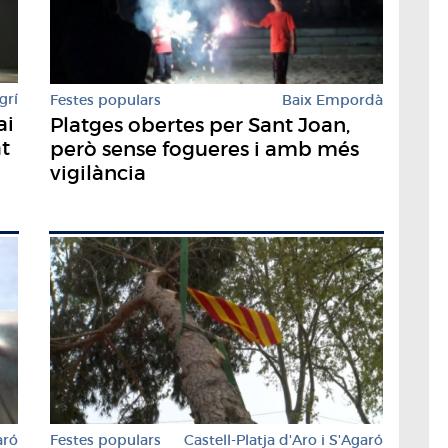
grí
Festes populars
Baix Empordà
ai
Platges obertes per Sant Joan,
at
però sense fogueres i amb més
vigilància
aró
Festes populars
Castell-Platja d'Aro i S'Agaró