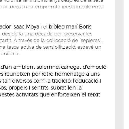
agògic deixa una empremta inesborrable en el
ador Isaac Moya
biòleg marí Boris
i el
la des de fa una dècada per preservar les
artit. A través de la col·locació de “sepieres”,
na tasca activa de sensibilització, esdevé un
unitària.
e d’un ambient solemne, carregat d’emoció
t es reuneixen per retre homenatge a uns
an diversos com la tradició, l’educació i
s, propers i sentits, subratllen la
stes activitats que enforteixen el teixit