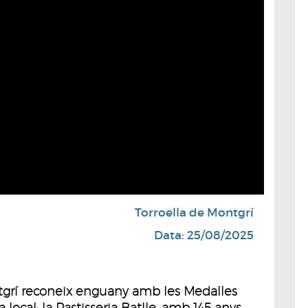
Torroella de Montgrí
Data: 25/08/2025
tgrí reconeix enguany amb les Medalles
a local: la Pastisseria Batlle, amb 145 anys