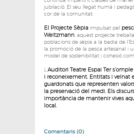
jubilació. El seu llegat humà i ped
cor de la comunitat.
El Projecte Sèpia
pesc
impulsat pel
Weitzmann
, aquest projecte trebal
poblacions de sèpia a la badia de l’Est
la promoció de la pesca artesanal i u
model de sostenibilitat i cohesió com
Auditori Teatre Espai Ter s’ompl
L’
i reconeixement. Entitats i veïna
guardonats que representen valors t
la preservació del medi. Els discurso
importància de mantenir vives aque
local.
Comentaris (0)