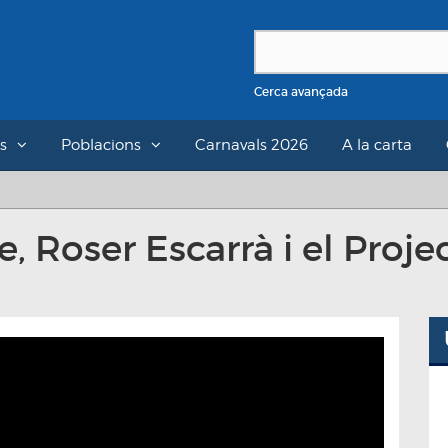
Cerca avançada
s
Poblacions
Carnavals 2026
A la carta
le, Roser Escarrà i el Proj