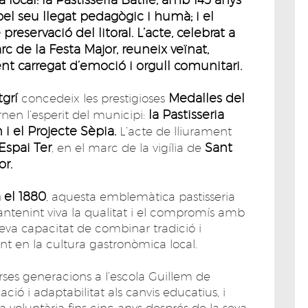
 pel seu llegat pedagògic i humà; i el
preservació del litoral. L’acte, celebrat a
rc de la Festa Major, reuneix veïnat,
nt carregat d’emoció i orgull comunitari.
grí
Medalles del
concedeix les prestigioses
la Pastisseria
en l’esperit del municipi:
 i el Projecte Sèpia.
L’acte de lliurament
Espai Ter
Sant
, en el marc de la vigília de
or.
a el 1880
, aquesta emblemàtica pastisseria
antenint viva la qualitat i el compromís amb
eva capacitat de combinar tradició i
ent en la cultura gastronòmica local.
ses generacions a l’escola Guillem de
ió i adaptabilitat als canvis educatius, i
 voluntària fins cinc anys després de la seva