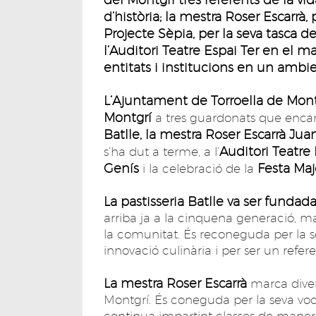
d’història; la mestra Roser Escarrà,
Projecte Sèpia, per la seva tasca de 
l’Auditori Teatre Espai Ter en el ma
entitats i institucions en un ambie
L’Ajuntament de Torroella de Mont
Montgrí
a tres guardonats que encarn
Batlle, la mestra Roser Escarrà Juan
Auditori Teatre 
s’ha dut a terme, a l’
Genís
Festa Maj
i la celebració de la
La pastisseria Batlle va ser fundad
arriba ja a la cinquena generació, m
la comunitat. És reconeguda per la s
innovació culinària i per ser un refer
La mestra Roser Escarrà
marca diver
Montgrí. És coneguda per la seva vocac
continua impartint classes de manera