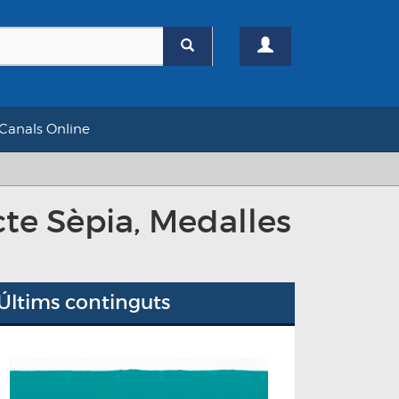
Canals Online
ecte Sèpia, Medalles
Últims continguts