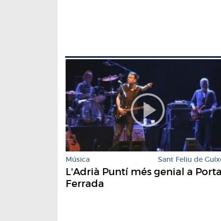
Música
Sant Feliu de Guíx
L'Adrià Puntí més genial a Port
Ferrada