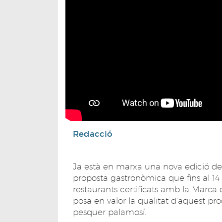
Redacció
Ja està en marxa una nova edició 
proposta gastronòmica que fins al 14
restaurants certificats amb la Marca
posa en valor la qualitat d’aquest pr
pesquer palamosí.