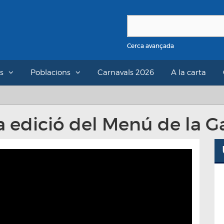
Cerca avançada
s
Poblacions
Carnavals 2026
A la carta
a edició del Menú de la