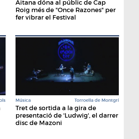
Aitana dóna al públic de Cap
Roig més de "Once Razones" per
fer vibrar el Festival
ols
Música
Torroella de Montgrí
a
Tret de sortida a la gira de
presentació de 'Ludwig', el darrer
disc de Mazoni