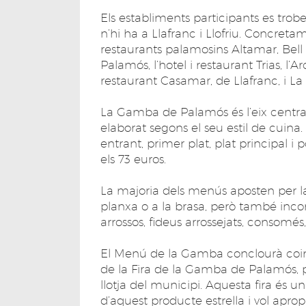
Els establiments participants es tr
n’hi ha a Llafranc i Llofriu. Concreta
restaurants palamosins Altamar, Bell
Palamós, l’hotel i restaurant Trias, l’A
restaurant Casamar, de Llafranc, i La S
La Gamba de Palamós és l’eix centr
elaborat segons el seu estil de cuina
entrant, primer plat, plat principal i 
els 73 euros.
La majoria dels menús aposten per l
planxa o a la brasa, però també inc
arrossos, fideus arrossejats, consomés, 
El Menú de la Gamba conclourà coinc
de la Fira de la Gamba de Palamós, pre
llotja del municipi. Aquesta fira és u
d’aquest producte estrella i vol apro