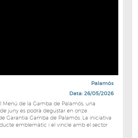
Palamós
Data: 26/05/2026
del Menú de la Gamba de Palamós, una
 de juny es podrà degustar en onze
 de Garantia Gamba de Palamós. La iniciativa
oducte emblemàtic i el vincle amb el sector