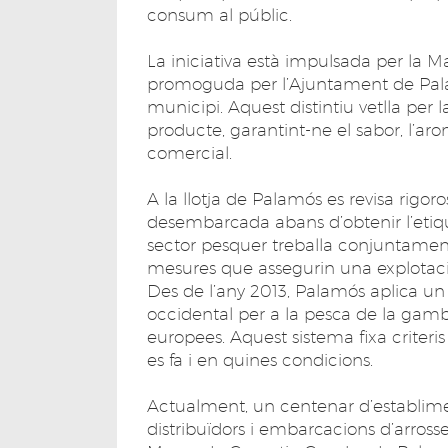
consum al públic.
La iniciativa està impulsada per la
promoguda per l’Ajuntament de Palam
municipi. Aquest distintiu vetlla per la
producte, garantint-ne el sabor, l’aro
comercial.
A la llotja de Palamós es revisa rig
desembarcada abans d’obtenir l’etique
sector pesquer treballa conjuntament
mesures que assegurin una explotaci
Des de l’any 2013, Palamós aplica un 
occidental per a la pesca de la gamb
europees. Aquest sistema fixa criteris
es fa i en quines condicions.
Actualment, un centenar d’establimen
distribuïdors i embarcacions d’arros