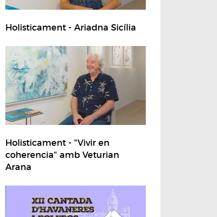
Holisticament - Ariadna Sicília
Holisticament - "Vivir en
coherencia" amb Veturian
Arana