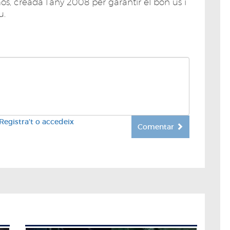
 creada l’any 2008 per garantir el bon ús i
u.
Registra't o accedeix
Comentar