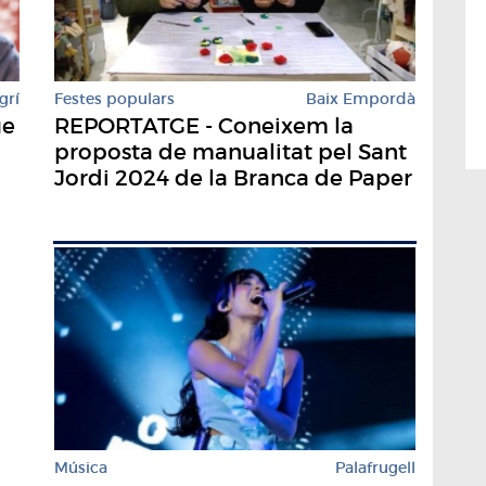
Festes populars
Baix Empordà
grí
REPORTATGE - Coneixem la
ge
proposta de manualitat pel Sant
Jordi 2024 de la Branca de Paper
Música
Palafrugell