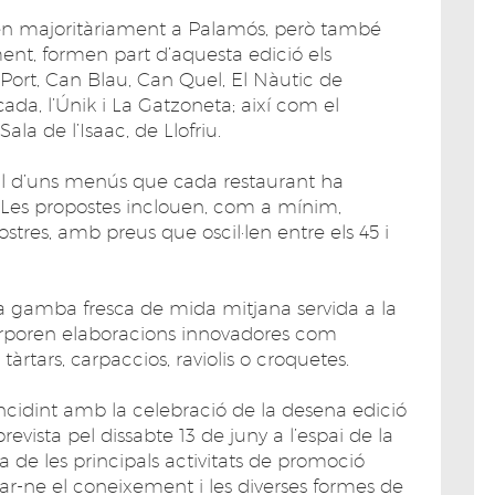
oben majoritàriament a Palamós, però també
ment, formen part d’aquesta edició els
 Port, Can Blau, Can Quel, El Nàutic de
rcada, l’Únik i La Gatzoneta; així com el
ala de l’Isaac, de Llofriu.
al d’uns menús que cada restaurant ha
. Les propostes inclouen, com a mínim,
postres, amb preus que oscil·len entre els 45 i
a gamba fresca de mida mitjana servida a la
orporen elaboracions innovadores com
tàrtars, carpaccios, raviolis o croquetes.
idint amb la celebració de la desena edició
vista pel dissabte 13 de juny a l’espai de la
na de les principals activitats de promoció
par-ne el coneixement i les diverses formes de