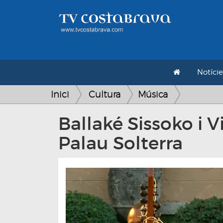
Notície
Inici
Cultura
Música
Ballaké Sissoko i 
Palau Solterra