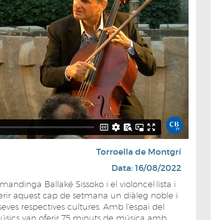
Torroella de Montgrí
Data: 16/08/2022
mandinga Ballaké Sissoko i el violoncel·lista i
ferir aquest cap de setmana un diàleg noble i
seves respectives cultures. Amb l'espai del
 músics van oferir 75 minuts de música amb