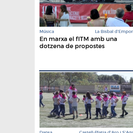
Música
La Bisbal d'Empo
En marxa el fITM amb una
dotzena de propostes
Dansa
Castell-Platja d'Aro i S'Ag