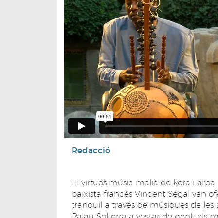
Redacció
El virtuós músic malià de kora i arpa 
baixista francès Vincent Ségal van o
tranquil a través de músiques de les 
Palau Solterra a vessar de gent, els