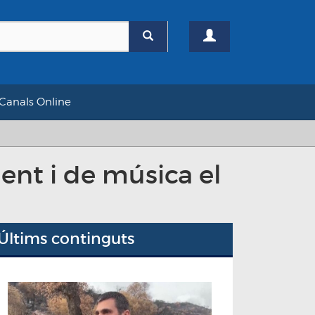
Canals Online
ent i de música el
Últims continguts