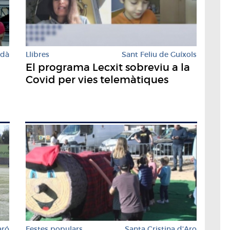
rdà
Llibres
Sant Feliu de Guíxols
El programa Lecxit sobreviu a la
Covid per vies telemàtiques
aró
Festes populars
Santa Cristina d'Aro