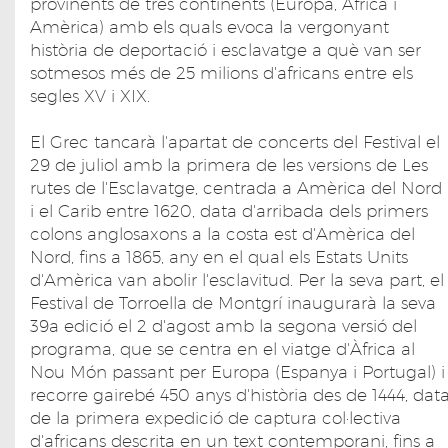
provinents de tres continents (Europa, Àfrica i
Amèrica) amb els quals evoca la vergonyant
història de deportació i esclavatge a què van ser
sotmesos més de 25 milions d'africans entre els
segles XV i XIX.
El Grec tancarà l'apartat de concerts del Festival el
29 de juliol amb la primera de les versions de Les
rutes de l'Esclavatge, centrada a Amèrica del Nord
i el Carib entre 1620, data d'arribada dels primers
colons anglosaxons a la costa est d'Amèrica del
Nord, fins a 1865, any en el qual els Estats Units
d'Amèrica van abolir l'esclavitud. Per la seva part, el
Festival de Torroella de Montgrí inaugurarà la seva
39a edició el 2 d'agost amb la segona versió del
programa, que se centra en el viatge d'Àfrica al
Nou Món passant per Europa (Espanya i Portugal) i
recorre gairebé 450 anys d'història des de 1444, dat
de la primera expedició de captura col·lectiva
d'africans descrita en un text contemporani, fins a