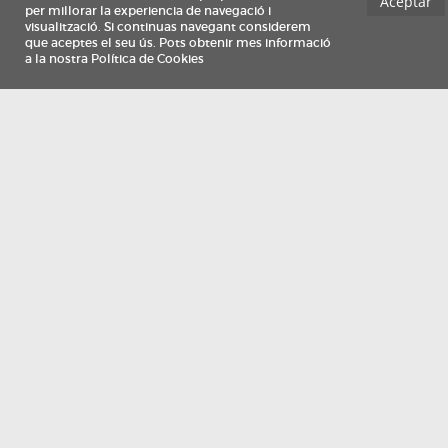
Información
Qui som
TV Costa Brava participa del programa de contractació de persones de 30 a
i més, impulsat i subvencionat pel Servei Públic d'Ocupació de Catalunya i
finançat al 100% pel Fons Social Europeu com a part de la resposta de la Un
Europea a la pàndemia de COVID-19