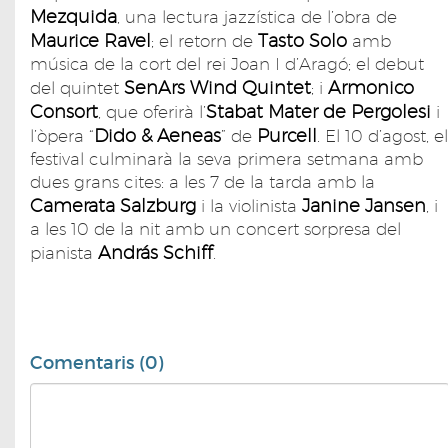
Mezquida
, una lectura jazzística de l’obra de
Maurice Ravel
Tasto Solo
; el retorn de
amb
música de la cort del rei Joan I d’Aragó; el debut
SenArs Wind Quintet
Armonico
del quintet
; i
Consort
Stabat Mater de Pergolesi
, que oferirà l’
i
Dido & Aeneas
Purcell
l’òpera “
” de
. El 10 d’agost, el
festival culminarà la seva primera setmana amb
dues grans cites: a les 7 de la tarda amb la
Camerata Salzburg
Janine Jansen
i la violinista
, i
a les 10 de la nit amb un concert sorpresa del
András Schiff
pianista
.
Comentaris (0)