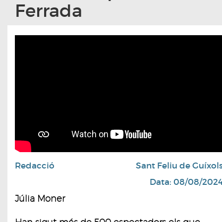
Ferrada
Redacció
Sant Feliu de Guíxol
Data: 08/08/202
Júlia Moner