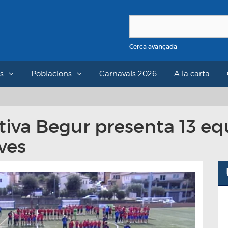
Cerca avançada
s
Poblacions
Carnavals 2026
A la carta
iva Begur presenta 13 equ
ves