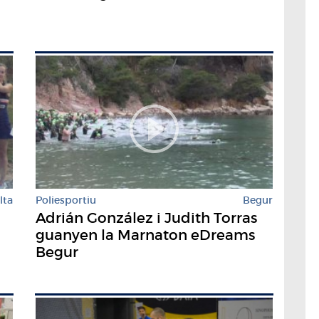
lta
Poliesportiu
Begur
Adrián González i Judith Torras
guanyen la Marnaton eDreams
Begur