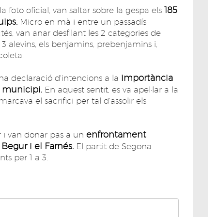
185
 foto oficial, van saltar sobre la gespa els
uips.
Micro en mà i entre un passadís
és, van anar desfilant les 2 categories de
els 3 alevins, els benjamins, prebenjamins i,
coleta.
importància
a declaració d'intencions a la
l municipi.
En aquest sentit, es va apel·lar a la
marcava el sacrifici per tal d'assolir els
enfrontament
r i van donar pas a un
 Begur i el Farnés.
El partit de Segona
nts per 1 a 3.