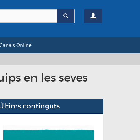
Canals Online
ips en les seves
Últims continguts