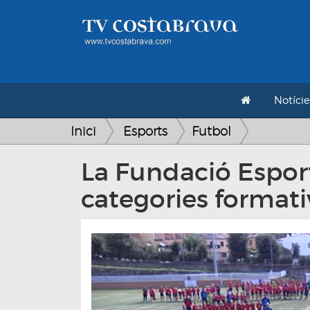
Notície
Inici
Esports
Futbol
La Fundació Esport
categories formati