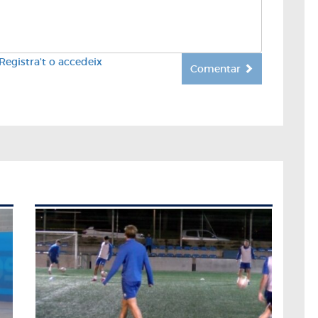
Registra't o accedeix
Comentar