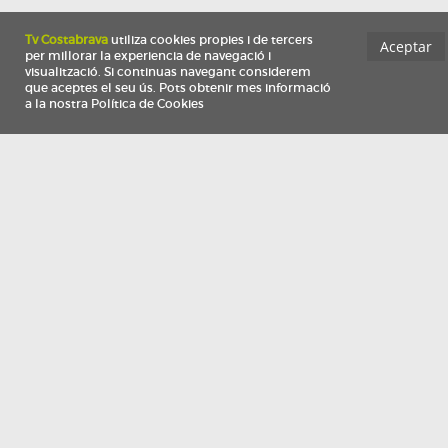
Información
Qui som
TV Costa Brava participa del programa de contractació de persones de 30 a
i més, impulsat i subvencionat pel Servei Públic d'Ocupació de Catalunya i