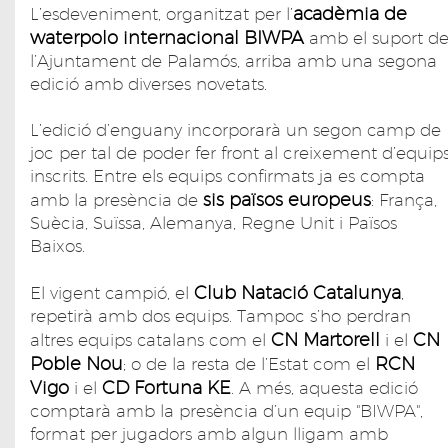
acadèmia de
L’esdeveniment, organitzat per l’
waterpolo internacional BIWPA
amb el suport d
l’Ajuntament de Palamós, arriba amb una segona
edició amb diverses novetats.
L’edició d’enguany incorporarà un segon camp de
joc per tal de poder fer front al creixement d’equip
inscrits. Entre els equips confirmats ja es compta
sis països europeus
amb la presència de
: França,
Suècia, Suïssa, Alemanya, Regne Unit i Països
Baixos.
Club Natació Catalunya
El vigent campió, el
,
repetirà amb dos equips. Tampoc s’ho perdran
CN Martorell
CN
altres equips catalans com el
i el
Poble Nou
RCN
; o de la resta de l’Estat com el
Vigo
CD Fortuna KE
i el
. A més, aquesta edició
comptarà amb la presència d’un equip "BIWPA",
format per jugadors amb algun lligam amb