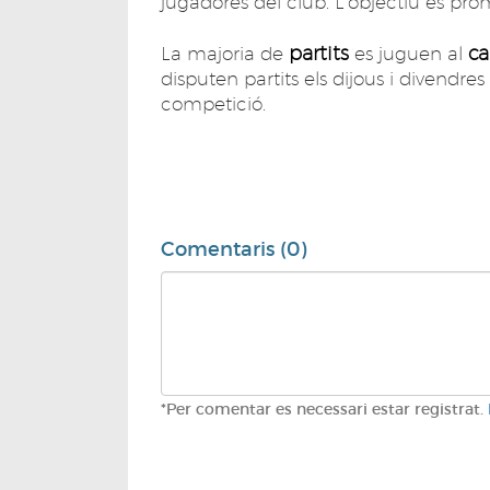
jugadores del club. L'objectiu és prom
partits
c
La majoria de
es juguen al
disputen partits els dijous i divendre
competició.
Comentaris (0)
*Per comentar es necessari estar registrat.