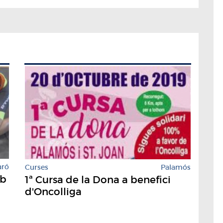
aró
Curses
Palamós
mb
1ª Cursa de la Dona a benefici
d'Oncolliga