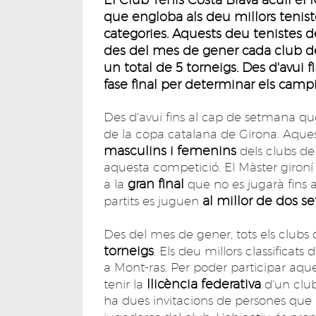
que engloba als deu millors tenist
categories. Aquests deu tenistes d
des del mes de gener cada club de
un total de 5 torneigs. Des d'avui
fase final per determinar els camp
Des d'avui fins al cap de setmana que
de la copa catalana de Girona. Aqu
masculins i femenins
dels clubs de
aquesta competició. El Màster gironí 
gran final
a la
que no es jugarà fins
al millor de dos se
partits es juguen
Des del mes de gener, tots els clubs 
torneigs
. Els deu millors classifica
a Mont-ras. Per poder participar aque
llicència federativa
tenir la
d'un club
ha dues invitacions de persones que n