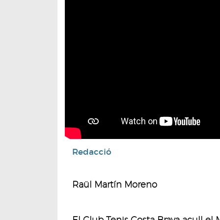
Redacció
Raül Martín Moreno
El Club Tenis Costa Brava acull el