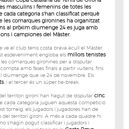
es masculins i femenins de totes les
e cada categoria s'han classificat perquè
 les comarques gironines ha organitzat
 fins al pròxim diumenge 24 es juga amb
ions i campiones del Màster.
 ve el club tenis costa brava acull el Màster
millors tenistes
est esdeveniment engloba els
 les comarques gironines per a disputar
compta amb fases finals a partir vuitens, fins
 al diumenge que ve 24 de novembre. Els
ts
, i el tercer és un súper tie-break.
cinc
del territori gironí han hagut de disputar
ts de cada categoria juguen aquesta competició
st torneig, els jugadors i jugadores han de
 del territori gironí. A més a cada quadre hi
o s'hagin pogut classificar i jugadors i