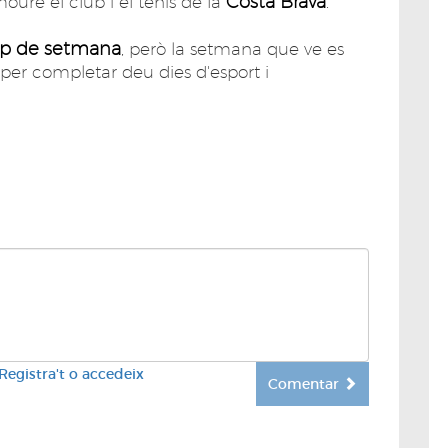
Costa Brava
oure el club i el tenis de la
.
ap de setmana
, però la setmana que ve es
s per completar deu dies d'esport i
Registra't o accedeix
Comentar