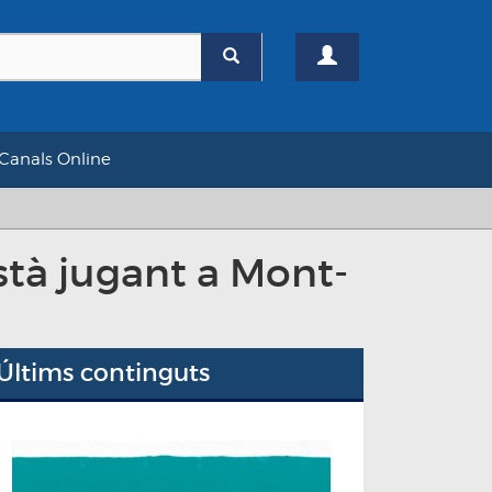
Canals Online
stà jugant a Mont-
Últims continguts