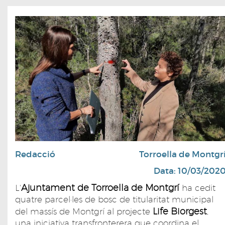
Redacció
Torroella de Montgr
Data: 10/03/202
Ajuntament de Torroella de Montgrí
L'
ha cedit
quatre parcel·les de bosc de titularitat municipal
Life Biorgest
del massís de Montgrí al projecte
,
una iniciativa transfronterera que coordina el