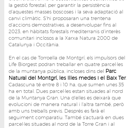
la gestió forestal, per garantir la persistència
d’aquestes masses boscoses i la seva adaptació al
canvi climàtic. S'hi proposaran una trentena
d’accions demostratives, a desenvolupar fins al
2023, en hàbitats forestals mediterranis d’interès
comunitari inclosos a la Xarxa Natura 2000 de
Catalunya i Occitània.
En el cas de Torroella de Montgrí, els impulsors del
Life Biorgest podran treballar en quatre parcel·les
Parc
de la muntanya pública, incloses dins del
Natural del Montgrí, les Illes medes i el Baix Ter
.
Cadascuna té entre 8 i 10 ha, que sumen unes 35
ha en total. Dues parcel·les estan situades al nord
de la Muntanya Gran. Una d'elles es deixarà que
evolucioni de manera natural i l'altra també, però
amb uns treballs previs. Després es farà el
seguiment comparatiu. També s'actuarà en dues
parcel·les situades al nord de la Torre Gran i al