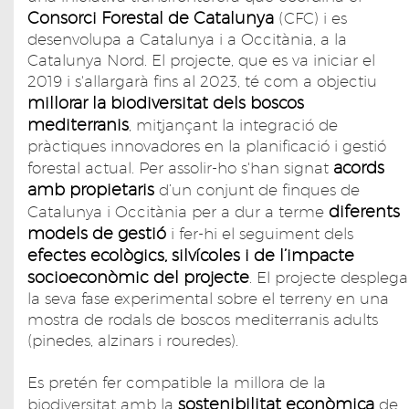
Consorci Forestal de Catalunya
(CFC) i es
desenvolupa a Catalunya i a Occitània, a la
Catalunya Nord. El projecte, que es va iniciar el
2019 i s'allargarà fins al 2023, té com a objectiu
millorar la biodiversitat dels boscos
mediterranis
, mitjançant la integració de
pràctiques innovadores en la planificació i gestió
acords
forestal actual. Per assolir-ho s'han signat
amb propietaris
d’un conjunt de finques de
diferents
Catalunya i Occitània per a dur a terme
models de gestió
i fer-hi el seguiment dels
efectes ecològics, silvícoles i de l’impacte
socioeconòmic del projecte
. El projecte desplega
la seva fase experimental sobre el terreny en una
mostra de rodals de boscos mediterranis adults
(pinedes, alzinars i rouredes).
Es pretén fer compatible la millora de la
sostenibilitat econòmica
biodiversitat amb la
de