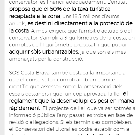
conservatori es financiï adequadament. L’entitat
proposa que el 50% de la taxa turística
recaptada a la zona
, uns 18,5 milions d’euros
es destini directament a la protecció de
anuals,
la costa
. A més, exigeix que l’àmbit d’actuació del
conservatori s’ampliï a 3 quilòmetres de la costa, en
comptes de l’1 quilòmetre proposat, i que pugui
adquirir sòls urbanitzables
, ja que són els més
amenaçats per la construcció.
SOS Costa Brava també destaca la importància
que el conservatori compti amb un comitè
científic que assessori sobre la preservació dels
el
espais costaners i que, un cop aprovada la llei,
reglament que la desenvolupi es posi en marxa
ràpidament
. El projecte de llei, que va ser sotmès 
informació pública l’any passat, es troba en fase de
revisió d’al·legacions. Si els terminis es compleixen,
el Conservatori del Litoral es podrà establir com a