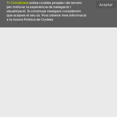
Información
Qui som
TV Costa Brava participa del programa de contractació de persones de 30 a
i més, impulsat i subvencionat pel Servei Públic d'Ocupació de Catalunya i
finançat al 100% pel Fons Social Europeu com a part de la resposta de la Un
Europea a la pàndemia de COVID-19