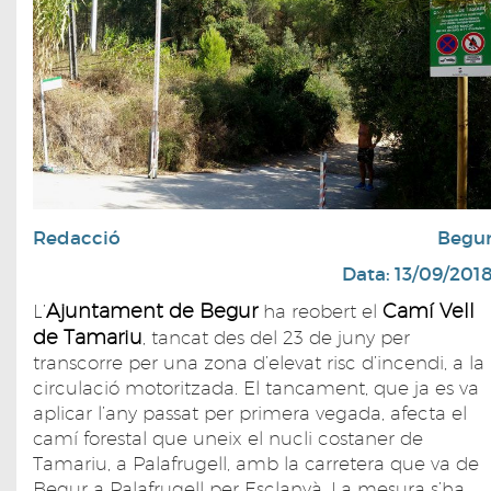
Redacció
Begu
Data: 13/09/201
Ajuntament de Begur
Camí Vell
L’
ha reobert el
de Tamariu
, tancat des del 23 de juny per
transcorre per una zona d’elevat risc d’incendi, a la
circulació motoritzada. El tancament, que ja es va
aplicar l’any passat per primera vegada, afecta el
camí forestal que uneix el nucli costaner de
Tamariu, a Palafrugell, amb la carretera que va de
Begur a Palafrugell per Esclanyà. La mesura s’ha