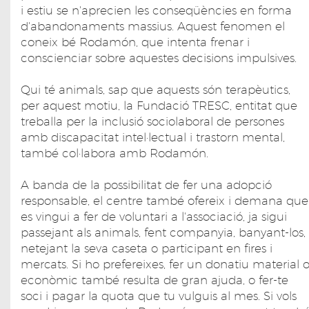
i estiu se n'aprecien les conseqüències en forma
d'abandonaments massius. Aquest fenomen el
coneix bé Rodamón, que intenta frenar i
conscienciar sobre aquestes decisions impulsives.
Qui té animals, sap que aquests són terapèutics,
per aquest motiu, la Fundació TRESC, entitat que
treballa per la inclusió sociolaboral de persones
amb discapacitat intel·lectual i trastorn mental,
també col·labora amb Rodamón.
A banda de la possibilitat de fer una adopció
responsable, el centre també ofereix i demana que
es vingui a fer de voluntari a l'associació, ja sigui
passejant als animals, fent companyia, banyant-los,
netejant la seva caseta o participant en fires i
mercats. Si ho prefereixes, fer un donatiu material 
econòmic també resulta de gran ajuda, o fer-te
soci i pagar la quota que tu vulguis al mes. Si vols