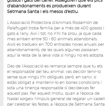
gossos i gats del carrer. Asseguren que els pics
d'abandonaments es produeixen durant
Setmana Santa i els mesos d'estiu.
L'Associació Protectora d'Animals Rodamón de
Palafrugell troba família per a més de 400 gossos i
gats a l'any. Així i tot, no n'hi ha prou, ja que cada
mes arriben entre 50 i 60 animals abandonats.
Això es tradueix en 700 entrades noves anuals per
abandonaments, de les quals algunes passaran
aquí la resta de la seva vida si ningú no els adopta.
Des de l'Associació es remarca sempre que tu ets
el responsable del teu animal, vas decidir tenir-lo
sense que ningú t'hi obligués, però, en canvi, si
estàs obligat a mantenir-lo en bones condicions i
sota una tinença responsable si decideixes fer
aquest pas. Per aquest motiu, quan a l'època de
Nadal sorgeix l'impuls general de regalar un cadell
per celebrar les festes, a l'època de Setmana Santa