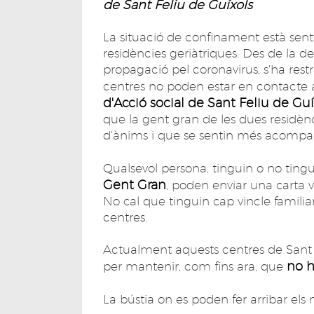
de Sant Feliu de Guíxols
La situació de confinament està sent
residències geriàtriques. Des de la de
propagació pel coronavirus, s'ha restrin
centres no poden estar en contacte am
d'Acció social de Sant Feliu de Gu
que la gent gran de les dues residènc
d'ànims i que se sentin més acompa
Qualsevol persona, tinguin o no tingu
Gent Gran
, poden enviar una carta vir
No cal que tinguin cap vincle famili
centres.
Actualment aquests centres de Sant 
no h
per mantenir, com fins ara, que
La bústia on es poden fer arribar els