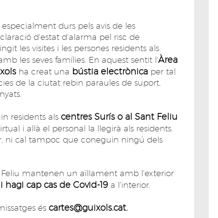
 especialment durs pels avis de les
claració d'estat d'alarma pel risc de
git les visites i les persones residents als
Àrea
b les seves famílies. En aquest sentit l'
íxols
bústia electrònica
ha creat una
per tal
ies de la ciutat rebin paraules de suport,
nyats.
centres Surís o al Sant Feliu
in residents als
tual i allà el personal la llegirà als residents.
ar, ni cal tampoc que coneguin ningú dels
Feliu mantenen un aïllament amb l'exterior
i hagi cap cas de Covid-19
a l'interior.
cartes@guixols.cat.
 missatges és