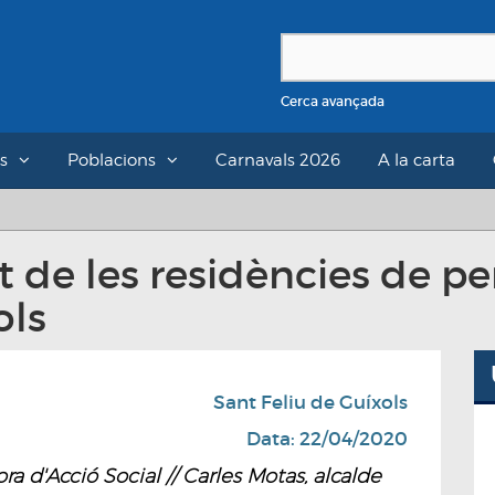
Cerca avançada
s
Poblacions
Carnavals 2026
A la carta
nt de les residències de p
ols
Sant Feliu de Guíxols
Data: 22/04/2020
a d'Acció Social // Carles Motas, alcalde