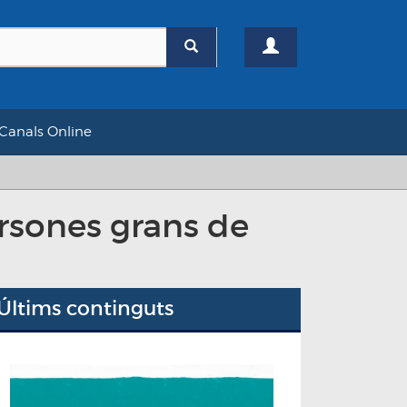
Canals Online
ersones grans de
Últims continguts