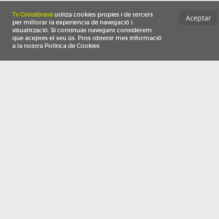
Información
Qui som
TV Costa Brava participa del programa de contractació de persones de 30 a
i més, impulsat i subvencionat pel Servei Públic d'Ocupació de Catalunya i
finançat al 100% pel Fons Social Europeu com a part de la resposta de la Un