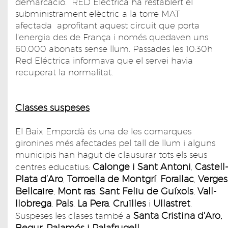
demarcació. RED Eléctrica ha restablert el
subministrament elèctric a la torre MAT
afectada aprofitant aquest circuit que porta
l'energia des de França i només quedaven uns
60.000 abonats sense llum. Passades les 10:30h
Red Eléctrica informava que el servei havia
recuperat la normalitat.
Classes suspeses
El Baix Empordà és una de les comarques
gironines més afectades pel tall de llum i alguns
municipis han hagut de clausurar tots els seus
Calonge i Sant Antoni
Castell-
centres educatius:
,
Plata d’Aro
Torroella de Montgrí
Forallac
Verges
,
,
,
Bellcaire
Mont ras
Sant Feliu de Guíxols
Vall-
,
,
,
llobrega
Pals
La Pera
Cruïlles
Ullastret
,
,
,
i
.
Santa Cristina d'Aro,
Suspeses les clases també a
Begur
Palamós i
Palafrugell
,
.