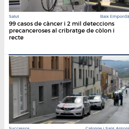
Salut
Baix Empord
99 casos de càncer i 2 mil deteccions
precanceroses al cribratge de còlon i
recte
Successos
Calonge i Sant Anton