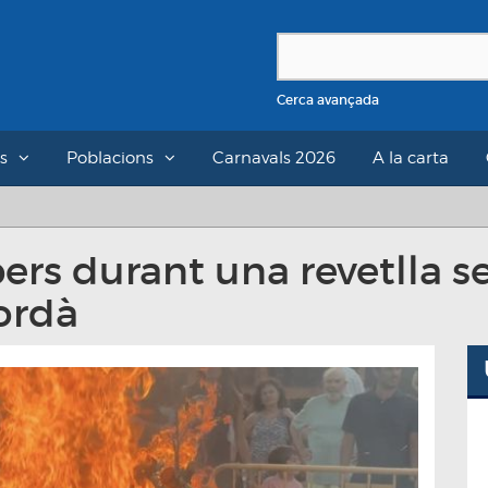
Cerca avançada
s
Poblacions
Carnavals 2026
A la carta
ers durant una revetlla s
ordà