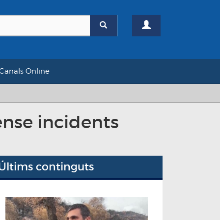
Canals Online
ense incidents
Últims continguts