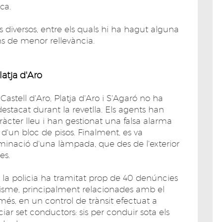
ca.
s diversos, entre els quals hi ha hagut alguna
ns de menor rellevància.
atja d'Aro
Castell d'Aro, Platja d'Aro i S'Agaró no ha
estacat durant la revetlla. Els agents han
ràcter lleu i han gestionat una falsa alarma
 d'un bloc de pisos. Finalment, es va
uminació d'una làmpada, que des de l'exterior
es.
, la policia ha tramitat prop de 40 denúncies
visme, principalment relacionades amb el
més, en un control de trànsit efectuat a
ar set conductors: sis per conduir sota els