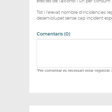
efectes de l'alcohol i un per consum
Tot i l'elevat nombre d'incidències regi
desenvolupat sense cap incident es
Comentaris (0)
*Per comentar es necessari estar registrat.