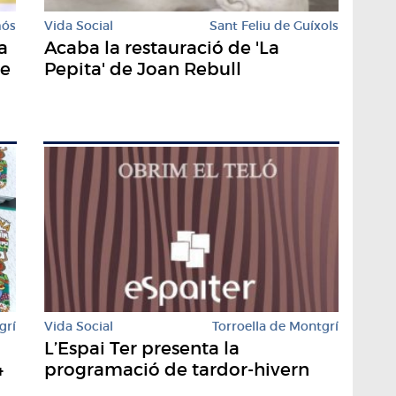
mós
Vida Social
Sant Feliu de Guíxols
a
Acaba la restauració de 'La
ue
Pepita' de Joan Rebull
grí
Vida Social
Torroella de Montgrí
L’Espai Ter presenta la
4
programació de tardor-hivern