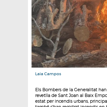
Laia Campos
Els Bombers de la Generalitat han 
revetlla de Sant Joan al Baix Empo
estat per incendis urbans, princip
també s'han registrat incendis en h