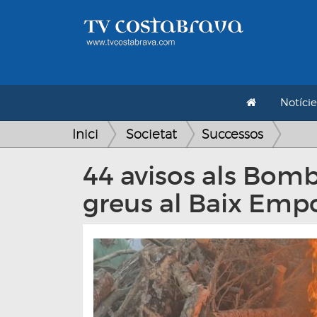
Notície
Inici
Societat
Successos
44 avisos als Bomb
greus al Baix Emp