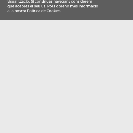
Información
Qui som
TV Costa Brava participa del programa de contractació de persones de 30 a
i més, impulsat i subvencionat pel Servei Públic d'Ocupació de Catalunya i
finançat al 100% pel Fons Social Europeu com a part de la resposta de la Un
Europea a la pàndemia de COVID-19