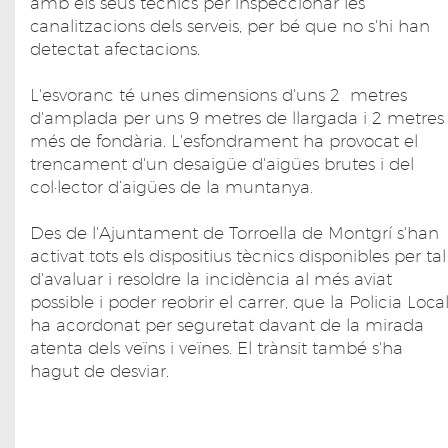
amb els seus tècnics per inspeccionar les
canalitzacions dels serveis, per bé que no s'hi han
detectat afectacions.
L'esvoranc té unes dimensions d'uns 2 metres
d'amplada per uns 9 metres de llargada i 2 metres
més de fondària. L'esfondrament ha provocat el
trencament d'un desaigüe d'aigües brutes i del
col·lector d’aigües de la muntanya.
Des de l'Ajuntament de Torroella de Montgrí s'han
activat tots els dispositius tècnics disponibles per tal
d'avaluar i resoldre la incidència al més aviat
possible i poder reobrir el carrer, que la Policia Loca
ha acordonat per seguretat davant de la mirada
atenta dels veïns i veïnes. El trànsit també s'ha
hagut de desviar.