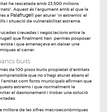
ntitat ha rescatada amb 23.500 milions
rnats". Aquest és l'argument amb el que la
Palafrugell
res a
per aturar 'in extremis' el
ls i situació de vulnerabilitat extrema.
rucades creuades i negociacions entre la
afrugell que finalment han permès posposar
revista i que amenaçava en deixar una
miques al carrer.
bancs buits
més de 100 pisos buits propietat d'entitats
comprensible que no s'hagi aturat abans el
 l'entitat com fonts municipals afirmen que
 aquests extrems i que normalment la
itar el desnonament i trobar una solució
fectades.
la millora de les xifres macroeconòmiques