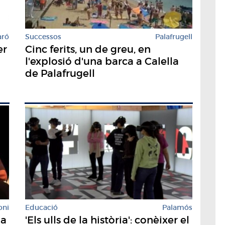
aró
Successos
Palafrugell
er
Cinc ferits, un de greu, en
l'explosió d'una barca a Calella
de Palafrugell
Educació
Palamós
oni
'Els ulls de la història': conèixer el
la