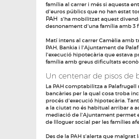
família al carrer i més si aquesta e
d'euros públics que no han estat to
PAH
s'ha mobilitzat aquest divend
desnonament d'una família amb 3 fil
Matí intens al carrer Camèlia amb t
PAH, Bankia i l'Ajuntament de Pal
l'execució hipotecària que estava p
família amb greus dificultats econò
Un centenar de pisos de 
La PAH comptabilitza a Palafrugell 
bancàries per la qual cosa troba in
procés d'execució hipotecària. Tant
a la ciutat no és habitual arribar a
mediació de l'Ajuntament permet ev
de llloguer social per les famílies a
Des de la PAH s'alerta que malgrat 