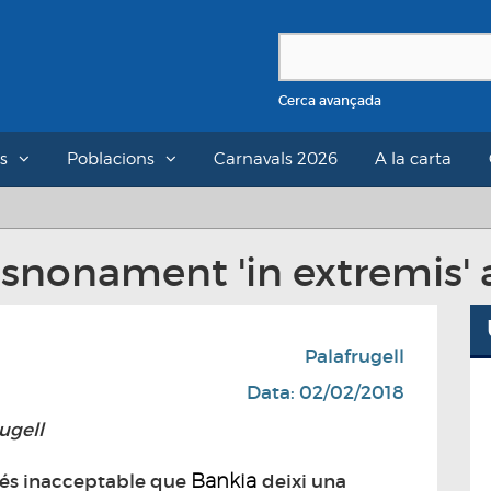
Cerca avançada
s
Poblacions
Carnavals 2026
A la carta
snonament 'in extremis' a
Palafrugell
Data: 02/02/2018
ugell
Bankia
 és inacceptable que
deixi una