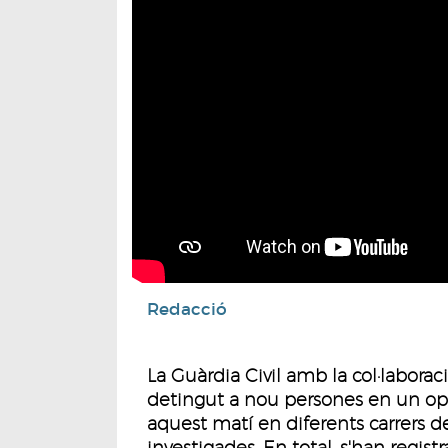
Redacció
La Guàrdia Civil amb la col·laboraci
detingut a nou persones en un ope
aquest matí en diferents carrers 
investigades. En total, s'han registr