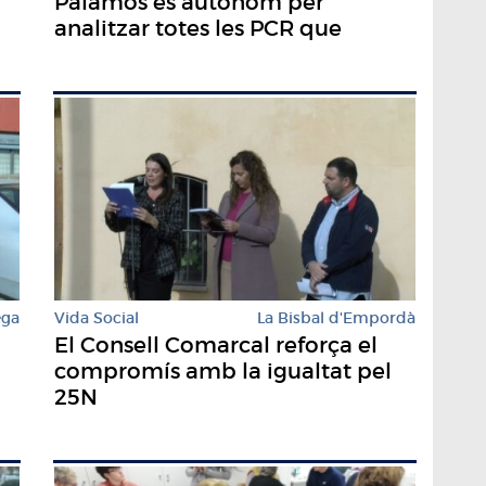
Palamós és autònom per
analitzar totes les PCR que
realitza
ega
Vida Social
La Bisbal d'Empordà
El Consell Comarcal reforça el
compromís amb la igualtat pel
25N