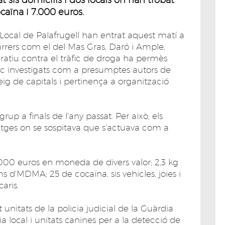
ocaïna i 7.000 euros.
a Local de Palafrugell han entrat aquest matí a
 carrers com el del Mas Gras, Daró i Ample,
peratiu contra el tràfic de droga ha permès
nc investigats com a presumptes autors de
eig de capitals i pertinença a organització
grup a finals de l'any passat. Per això, els
tatges on se sospitava que s'actuava com a
7.000 euros en moneda de divers valor; 2,3 kg
s d'MDMA; 25 de cocaïna, sis vehicles, joies i
aris.
unitats de la policia judicial de la Guàrdia
ia local i unitats canines per a la detecció de