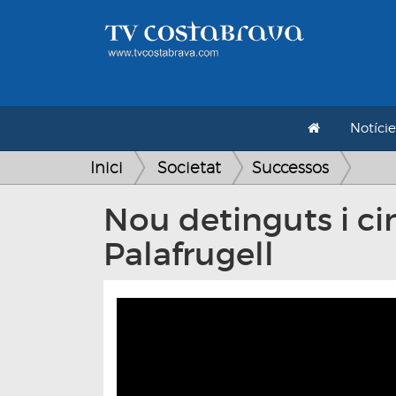
Notície
Inici
Societat
Successos
Nou detinguts i cin
Palafrugell