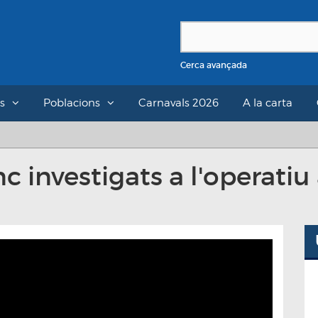
Cerca avançada
s
Poblacions
Carnavals 2026
A la carta
c investigats a l'operati