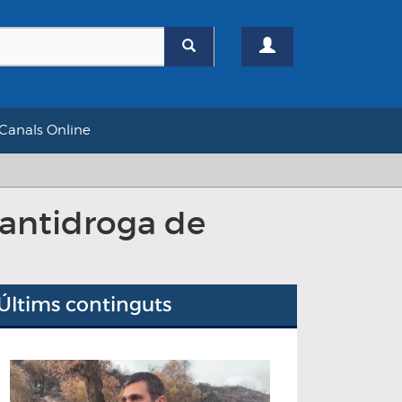
Canals Online
u antidroga de
Últims continguts