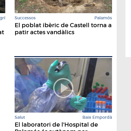
Successos
Palamós
grí
El poblat ibèric de Castell torna a
patir actes vandàlics
at
Salut
Baix Empordà
El laboratori de l'Hospital de