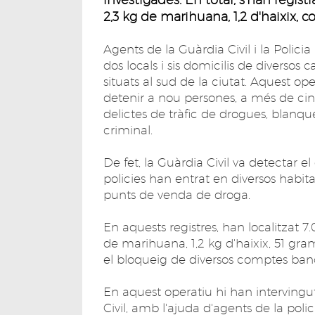
2,3 kg de marihuana, 1,2 d'haixix, c
Agents de la Guàrdia Civil i la Polici
dos locals i sis domicilis de diversos
situats al sud de la ciutat. Aquest o
detenir a nou persones, a més de ci
delictes de tràfic de drogues, blanqu
criminal.
De fet, la Guàrdia Civil va detectar el 
policies han entrat en diversos habi
punts de venda de droga.
En aquests registres, han localitzat 
de marihuana, 1,2 kg d'haixix, 51 gram
el bloqueig de diversos comptes banc
En aquest operatiu hi han intervingut 
Civil, amb l'ajuda d'agents de la polic