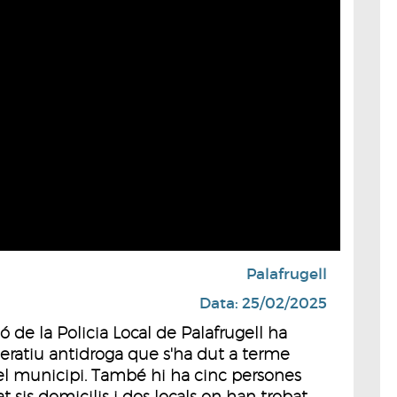
Palafrugell
Data: 25/02/2025
ó de la Policia Local de Palafrugell ha
ratiu antidroga que s'ha dut a terme
del municipi. També hi ha cinc persones
at sis domicilis i dos locals on han trobat