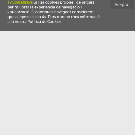
Información
Qui som
TV Costa Brava participa del programa de contractació de persones de 30 a
i més, impulsat i subvencionat pel Servei Públic d'Ocupació de Catalunya i
finançat al 100% pel Fons Social Europeu com a part de la resposta de la Un
Europea a la pàndemia de COVID-19