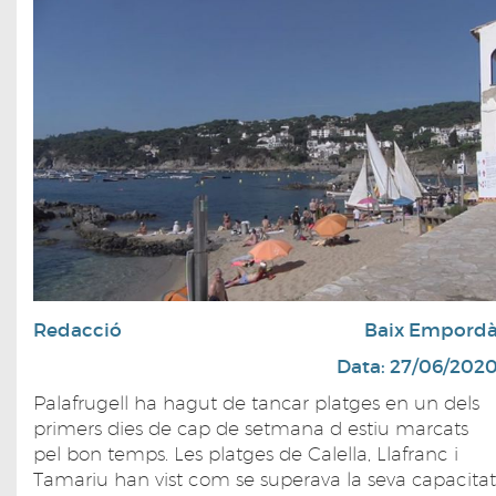
Redacció
Baix Empord
Data: 27/06/202
Palafrugell ha hagut de tancar platges en un dels
primers dies de cap de setmana d estiu marcats
pel bon temps. Les platges de Calella, Llafranc i
Tamariu han vist com se superava la seva capacitat