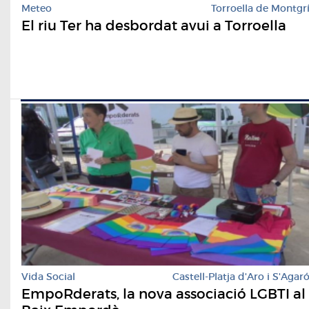
Meteo
Torroella de Montgr
El riu Ter ha desbordat avui a Torroella
Vida Social
Castell-Platja d'Aro i S'Agar
EmpoRderats, la nova associació LGBTI al