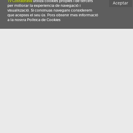
Información
Qui som
TV Costa Brava participa del programa de contractació de persones de 30 a
i més, impulsat i subvencionat pel Servei Públic d'Ocupació de Catalunya i
finançat al 100% pel Fons Social Europeu com a part de la resposta de la Un
Europea a la pàndemia de COVID-19