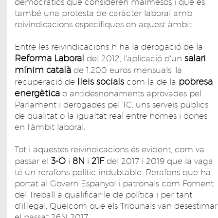
democràtics que consideren malmesos i que és
també una protesta de caràcter laboral amb
reivindicacions específiques en aquest àmbit.
Entre les reivindicacions h ha la derogació de la
Reforma Laboral
salari
del 2012, l'aplicació d'un
mínim català
de 1.200 euros mensuals, la
lleis socials
pobresa
recuperació de
com la de la
energètica
o antidesnonaments aprovades pel
Parlament i derogades pel TC, uns serveis públics
de qualitat o la igualtat real entre homes i dones
en l'àmbit laboral.
Tot i aquestes reivindicacions és evident, com va
3-O
8N
21F
passar el
i
i
del 2017 i 2019 que la vaga
té un rerafons polític indubtable. Rerafons que ha
portat al Govern Espanyol i patronals com Foment
del Treball a qualificar-le de política i per tant
d'il·legal. Quelcom que els Tribunals van desestimar
el passat 26N 2017.