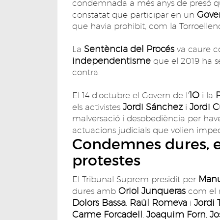
condemnada a més anys de presó 
Gove
constatat que participar en un
que havia prohibit, com la Torroellen
Sentència del Procés
La
va caure c
independentisme
que el 2019 ha s
contra.
1O
El 14 d'octubre el Govern de l'
i la
Jordi Sánchez
Jordi C
els activistes
i
malversació i desobediència per haver 
actuacions judicials que volien impe
Condemnes dures, er
protestes
Manu
El Tribunal Suprem presidit per
Oriol Junqueras
dures amb
com el 
Dolors Bassa
Raül Romeva
Jordi 
,
i
Carme Forcadell
Joaquim Forn
Jo
,
,