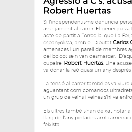
Agressió a C's, acus
Robert Huertas
Si l'independentisme denuncia perse
assetjament al carrer. El gener passa
acte de partit a Torroella, que La Fo
Carlos 
espanyolista, amb el Diputat
amenaces i un parell de membres agre
del boicot se'n van desmarcar. D'aque
Robert Huertas
cupaire,
. Una acusac
va donar la raó quasi un any després
La tensió al carrer també es va viur
aguantant com comandos ultradretan
un grup de veïns i veïnes s'hi va enfro
Els ultres també s'han deixat notar a
llarg de l'any pintades amb amenaces
feixista.