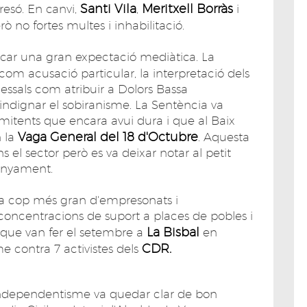
Santi Vila
Meritxell Borràs
resó. En canvi,
,
i
ò no fortes multes i inhabilitació.
ecar una gran expectació mediàtica. La
com acusació particular, la interpretació dels
ocessals com atribuir a Dolors Bassa
dignar el sobiranisme. La Sentència va
mitents que encara avui dura i que al Baix
Vaga General del 18 d'Octubre
n la
. Aquesta
 el sector però es va deixar notar al petit
enyament.
ada cop més gran d'empresonats i
concentracions de suport a places de pobles i
La Bisbal
que van fer el setembre a
en
CDR.
me contra 7 activistes dels
'independentisme va quedar clar de bon