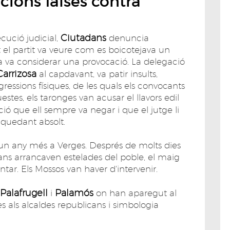
acions falses contra
Ciutadans
cució judicial,
denuncia
t el partit va veure com es boicotejava un
rja va considerar una provocació. La delegació
Carrizosa
al capdavant, va patir insults,
ssions físiques, de les quals els convocants
stes, els taronges van acusar el llavors edil
ió que ell sempre va negar i que el jutge li
 quedant absolt.
e un any més a Verges. Després de molts dies
s arrancaven estelades del poble, el maig
ntar. Els Mossos van haver d'intervenir.
Palafrugell
Palamós
i
on han aparegut al
 als alcaldes republicans i simbologia