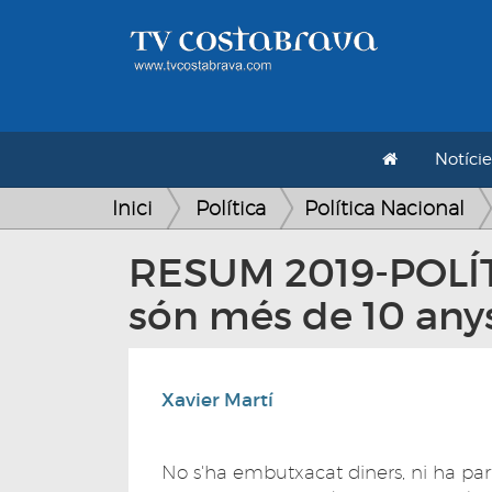
Notície
Inici
Política
Política Nacional
RESUM 2019-POLÍTI
són més de 10 any
Xavier Martí
No s'ha embutxacat diners, ni ha part