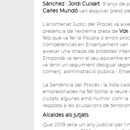
Sánchez
Jordi
Cuixart
i
9 anys de p
Carles Mundó
van esquivar presó per
L'anomenat Judici del Procés va aix
Vox
presència de l'extrema dreta de
fets que va fer la Fiscalia o errors pr
competències en Ensenyament van in
aixecar una onada de protestes inter
Empordà va tenir el seu epicentre e
va tenir un seguiment desigual segons
comerç, administració pública i Ens
La Sentència del Procés i la llista c
empresonades ha fet tornar a veure 
ciutats, algunes amb humor, com la 
resposta a les acusacions de terroris
Alcaldes als jutjats
Que 2019 seria un any judicial per l