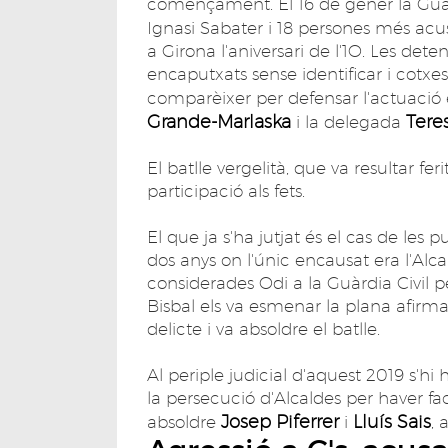
començament. El 16 de gener la Guàrdi
Ignasi Sabater i 18 persones més acusa
a Girona l'aniversari de l'1O. Les de
encaputxats sense identificar i cotxe
comparèixer per defensar l'actuació e
Grande-Marlaska
Teres
i la delegada
El batlle vergelità, que va resultar f
participació als fets.
El que ja s'ha jutjat és el cas de les
dos anys on l'únic encausat era l'Alc
considerades Odi a la Guàrdia Civil per
Bisbal els va esmenar la plana afirm
delicte i va absoldre el batlle.
Al periple judicial d'aquest 2019 s'h
la persecució d'Alcaldes per haver faci
Josep Piferrer
Lluís Sais
absoldre
i
, 