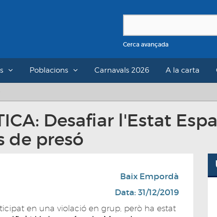
Cerca avançada
s
Poblacions
Carnavals 2026
A la carta
CA: Desafiar l'Estat Esp
s de presó
Baix Empordà
Data: 31/12/2019
icipat en una violació en grup, però ha estat