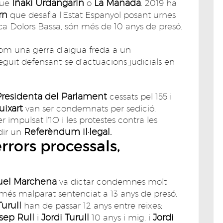
Iñaki Urdangarín
La Manada
que
o
. 2019 ha
rn
que desafia l'Estat Espanyol posant urnes
ca Dolors Bassa, són més de 10 anys de presó.
om una gerra d'aigua freda a un
eguit defensant-se d'actuacions judicials en
Presidenta del Parlament
cessats pel 155 i
uixart
van ser condemnats per sedició,
impulsat l'1O i les protestes contra les
Referèndum il·legal.
dir un
rors processals,
el Marchena
va dictar condemnes molt
més malparat sentenciat a 13 anys de presó.
Turull
han de passar 12 anys entre reixes;
sep Rull
Jordi Turull
Jordi
i
10
anys i mig, i