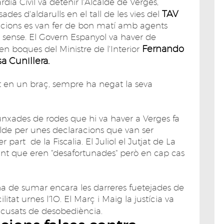
a Civil va detenir l'Alcalde de Verges,
TAV
des d'aldarulls en el tall de les vies del
tencions es van fer de bon matí amb agents
s sense. El Govern Espanyol va haver de
Fernando
n boques del Ministre de l'Interior
a Cunillera.
erit en un braç, sempre ha negat la seva
 punxades de rodes que hi va haver a Verges fa
alde per unes declaracions que van ser
 part de la Fiscalia. El Juliol el Jutjat de La
ant que eren "desafortunades" però en cap cas
i ha de sumar encara les darreres fuetejades de
litat urnes l'1O. El Març i Maig la justícia va
acusats de desobediència.