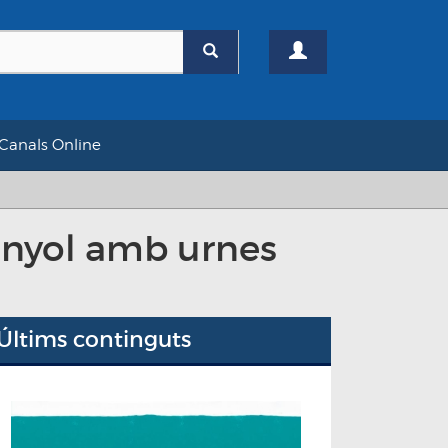
Canals Online
anyol amb urnes
Últims continguts