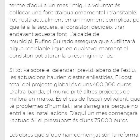
terme d'aquí a un mes i mig. La voluntat és
col·locar una font d'aigua ornamental i transitable.
Tot i està actualment en un moment complicat pe
que fa a la sequera, el consistori decideix tirar
endavant aquesta font. L'alcalde del
municipi, Rufino Guirado assegura que s'utilitzarà
aigua reciclable i que en qualsevol moment el
consistori pot aturar-la o restringir-ne l'ús.
Si tot va sobre el calendari previst, abans de l'estiu,
les actuacions haurien d'estar enllestides. El cost
total del projecte global és d'uns 400.000 euros.
D'altra banda, el municipi té altres projectes de
millora en marxa. És el cas de l'espai polivalent, qu
té problemes d'humitat i ara s'arreglarà perquè no
entri a les instal·lacions. D'aquí un mes començarà
l'actuació i el pressupost és d'uns 75.000 euros
Les obres que sí que han començat són la reforma