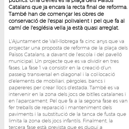
públics. Una d'elles és la plaça dels Països
Catalans que ja encara la recta final de reforma.
També han de començar les obres de
conservació de l'espai polivalent i pel que fa al
camí de l'església vella ja està quasi arreglat.
L'Ajuntament de Vall-llobrega fa cinc anys que va
projectar una proposta de reforma de la plaça dels
Països Catalans, a davant de l'escola i del pavelló
municipal. Un projecte que es va dividir en tres
fases. La fase 1 va consistir en la creació d'un
passeig transversal en diagonal i la col·locació
d'elements de mobiliari, pèrgoles, bancs i
papereres per crear llocs d'estada. També es va
intervenir en la zona dels jocs de bitlles catalanes i
en l'aparcament. Pel que fa a la segona fase es van
fer treballs de reparació i manteniment dels
paviments i la substitució de la tanca de fusta que
limita la zona dels jocs infantils. Finalment, la
tercera fase està prevista que es dugui a