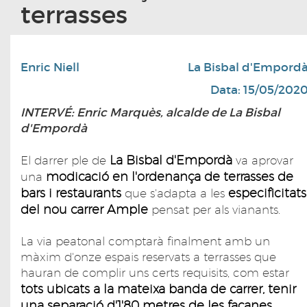
terrasses
Enric Niell
La Bisbal d'Empord
Data: 15/05/202
INTERVÉ: Enric Marquès, alcalde de La Bisbal
d'Empordà
La Bisbal d'Empordà
El darrer ple de
va aprovar
modicació en l'ordenança de terrasses de
una
bars i restaurants
especificitats
que s'adapta a les
del nou carrer Ample
pensat per als vianants.
La via peatonal comptarà finalment amb un
màxim d'onze espais reservats a terrasses que
hauran de complir uns certs requisits, com estar
tots ubicats a la mateixa banda de carrer, tenir
una separació d'1'80 metres de les façanes,