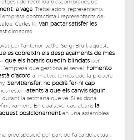
 platges i de recollida d'escombraries de
ent la vaga
. Treballadors, representants
l'empresa contractista i representants de
van pactar satisfer les
alde, Carles Pi,
st dimecres.
t per l'anterior batlle, Sergi Brull, aquesta
ue es cobreixin els desplaçaments de més
que els horaris quedin blindats
s i
per
Fomento
2. L'empresa que gestiona el servei,
està d'acord
al mateix temps que la propera
Servitransfer, no podrà fer-hi cap
ny,
atents a que els canvis siguin
més resten
l
durant la setmana que ve. Si es dona
la
efinitivament. En qualsevol cas, abans
ar aquest posicionament
en una assemblea
na predisposició per part de l'alcalde actual,