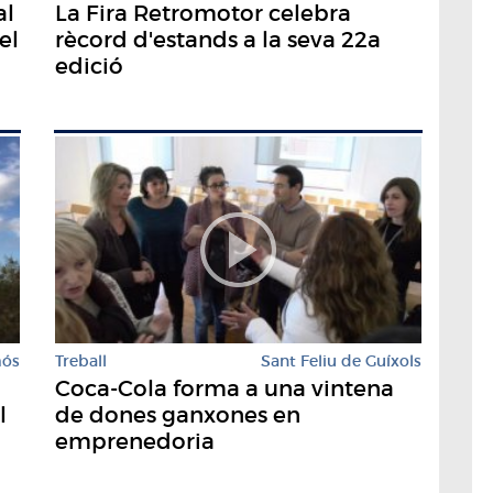
al
La Fira Retromotor celebra
el
rècord d'estands a la seva 22a
edició
mós
Treball
Sant Feliu de Guíxols
Coca-Cola forma a una vintena
l
de dones ganxones en
emprenedoria