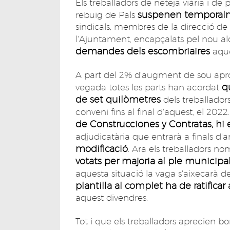
Els treballadors de neteja viària i de
suspenen temporalm
rebuig de Pals
sindicals, membres de la direcció de 
l'Ajuntament, encapçalats pel nou alc
demandes dels escombriaires
aque
A part del 2% d'augment de sou aprova
q
vegada totes les parts han acordat
de set quilòmetres
dels treballador
conveni fins al final d'aquest, el 202
de Construcciones y Contratas, hi 
adjudicatària que entrarà a finals d'a
modificació
. Ara els treballadors no
votats per majoria al ple municipa
aquesta situació la vaga s'aixecarà d
plantilla al complet ha de ratific
aquest divendres.
Tot i que els treballadors aprecien bo