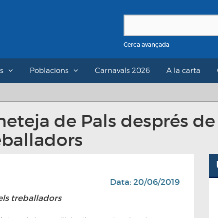
Cerca avançada
s
Poblacions
Carnavals 2026
A la carta
neteja de Pals després de 
balladors
Data: 20/06/2019
els treballadors