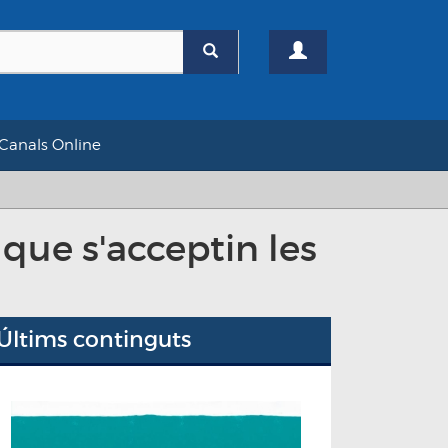
Canals Online
que s'acceptin les
Últims continguts